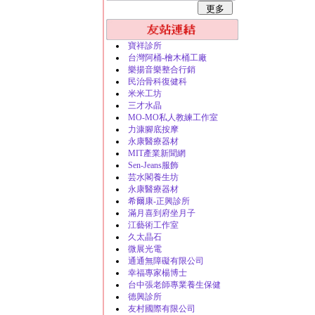
寶祥診所
台灣阿桶-檜木桶工廠
樂揚音樂整合行銷
民治骨科復健科
米米工坊
三才水晶
MO-MO私人教練工作室
力漮腳底按摩
永康醫療器材
MIT產業新聞網
Sen-Jeans服飾
芸水閣養生坊
永康醫療器材
希爾康-正興診所
滿月喜到府坐月子
江藝術工作室
久太晶石
微展光電
通通無障礙有限公司
幸福專家楊博士
台中張老師專業養生保健
德興診所
友村國際有限公司