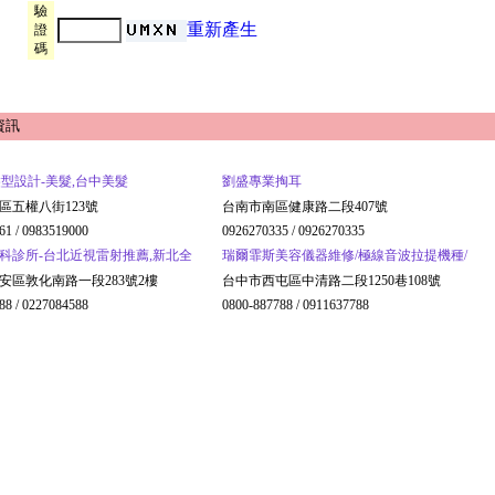
驗
重新產生
證
碼
資訊
air髮型設計-美髮,台中美髮
劉盛專業掏耳
區五權八街123號
台南市南區健康路二段407號
61 / 0983519000
0926270335 / 0926270335
科診所-台北近視雷射推薦,新北全
瑞爾霏斯美容儀器維修/極線音波拉提機種/
安區敦化南路一段283號2樓
台中市西屯區中清路二段1250巷108號
88 / 0227084588
0800-887788 / 0911637788