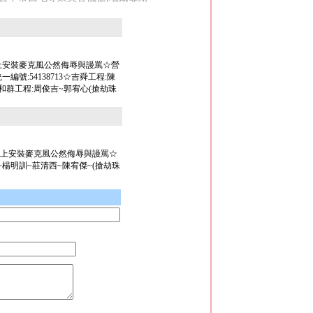
上安裝麥克風公然侮辱與謾罵☆營
:54138713☆吉舜工程:陳
和群工程:周俊吉~郭宥心(搶劫珠
上安裝麥克風公然侮辱與謾罵☆
楊明訓~莊清西~陳宥傑~(搶劫珠