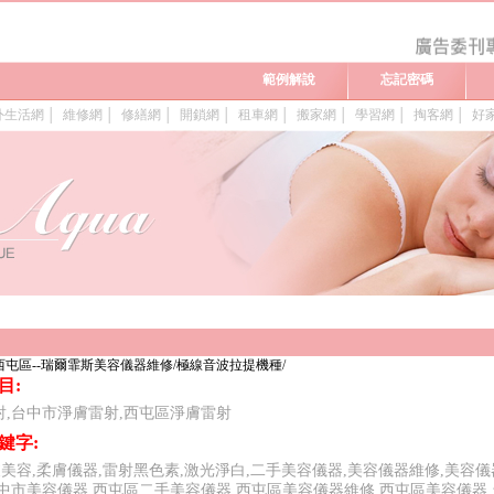
範例解說
忘記密碼
外生活網
│
維修網
│
修繕網
│
開鎖網
│
租車網
│
搬家網
│
學習網
│
掏客網
│
好
西屯區--瑞爾霏斯美容儀器維修/極線音波拉提機種/
目:
射,台中市淨膚雷射,西屯區淨膚雷射
鍵字:
美容,柔膚儀器,雷射黑色素,激光淨白,二手美容儀器,美容儀器維修,美容
台中市美容儀器,西屯區二手美容儀器,西屯區美容儀器維修,西屯區美容儀器