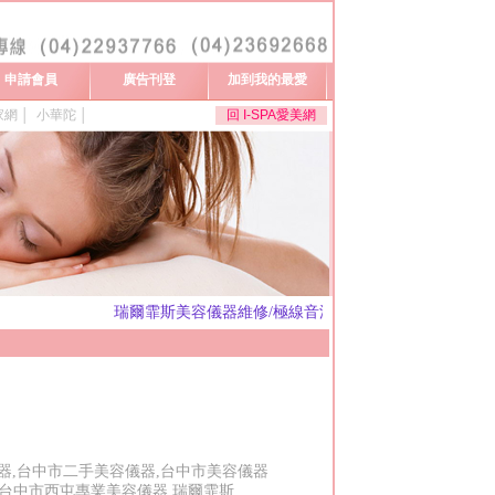
申請會員
廣告刊登
加到我的最愛
家網
│
小華陀
│
回 I-SPA愛美網
瑞爾霏斯美容儀器維修/極線音波拉提機種/歡迎來電洽詢
儀器,台中市二手美容儀器,台中市美容儀器
,台中市西屯專業美容儀器,瑞爾霏斯