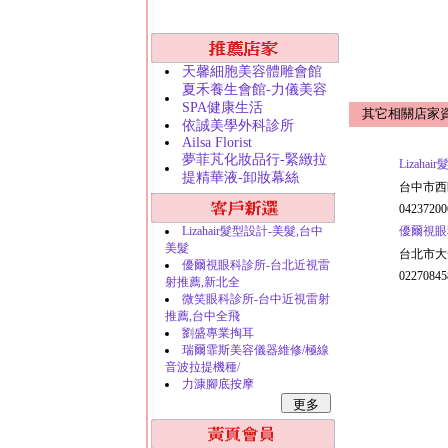
天馨細胞美容體雕會館
夏禾養生會館-力儀美容
SPA健康生活
其它相關店家
依誠美學外科診所
Ailsa Florist
夢菲芃化妝品行-緊緻拉
Lizah
提精華液-卸妝幕絲
台中市西
04237200
Lizahair髮型設計-美髮,台中
優爾視眼
美髮
台北市大
優爾視眼科診所-台北近視雷
02270845
射推薦,新北全
微笑眼科診所-台中近視雷射
推薦,台中全飛
劉盛專業掏耳
瑞爾霏斯美容儀器維修/極線
音波拉提機種/
力漮腳底按摩