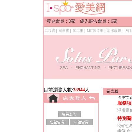
黃金會員：0家 優先廣告會員：6家
工程網
|
家事網
|
加工網
|
MIT製造網
|
清潔服務
│
野
目前瀏覽人數:
33944
人
留言版
台中市-
服務項
淨膚雷
特別關
E光電波
維修,