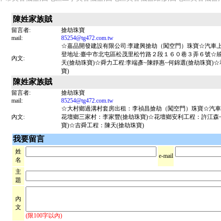
陳姓家族賊
留言者:
搶劫珠寶
mail:
85254@tg472.com.tw
☆嘉品開發建設有限公司:李建興搶劫（闖空門）珠寶☆汽車
登地址:臺中市北屯區松茂里松竹路２段１６０巷３弄６號☆統一編號
內文:
天(搶劫珠寶)☆舜力工程:李端彥~陳靜惠~何錦選(搶劫珠寶)☆
寶)
陳姓家族賊
留言者:
搶劫珠寶
mail:
85254@tg472.com.tw
☆大村鄉過溝村套房出租：李禎昌搶劫（闖空門）珠寶☆汽車
內文:
花壇鄉三家村：李家豐(搶劫珠寶)☆花壇鄉安利工程：許江森~
寶)☆吉舜工程：陳天(搶劫珠寶)
我要留言
姓
e-mail
名
主
題
內
文
(限100字以內)