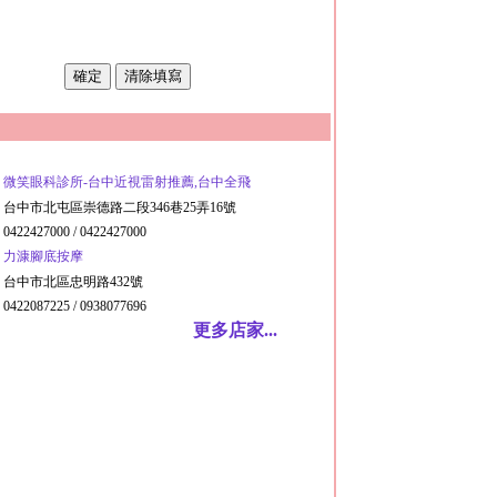
微笑眼科診所-台中近視雷射推薦,台中全飛
台中市北屯區崇德路二段346巷25弄16號
0422427000 / 0422427000
力漮腳底按摩
台中市北區忠明路432號
0422087225 / 0938077696
更多店家...