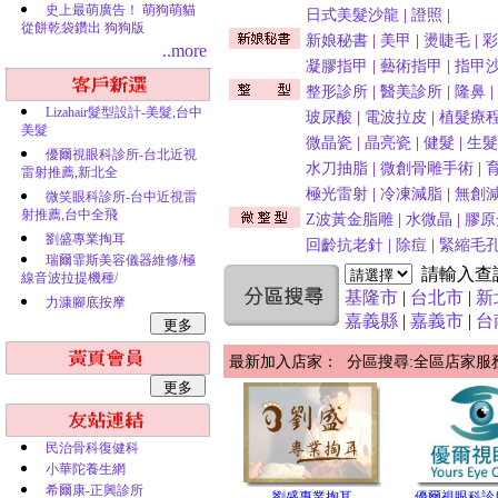
史上最萌廣告！ 萌狗萌貓
日式美髮沙龍
|
證照
|
從餅乾袋鑽出 狗狗版
新娘秘書
|
美甲
|
燙睫毛
|
彩
..more
凝膠指甲
|
藝術指甲
|
指甲
整形診所
|
醫美診所
|
隆鼻
|
Lizahair髮型設計-美髮,台中
玻尿酸
|
電波拉皮
|
植髮療
美髮
微晶瓷
|
晶亮瓷
|
健髮
|
生髮
優爾視眼科診所-台北近視
水刀抽脂
|
微創骨雕手術
|
雷射推薦,新北全
極光雷射
|
冷凍減脂
|
無創
微笑眼科診所-台中近視雷
射推薦,台中全飛
Z波黃金脂雕
|
水微晶
|
膠原
劉盛專業掏耳
回齡抗老針
|
除痘
|
緊縮毛
瑞爾霏斯美容儀器維修/極
請輸入查
線音波拉提機種/
基隆市
|
台北市
|
新
力漮腳底按摩
嘉義縣
|
嘉義市
|
台
最新加入店家： 分區搜尋:全區店家服
民治骨科復健科
小華陀養生網
希爾康-正興診所
劉盛專業掏耳
優爾視眼科診