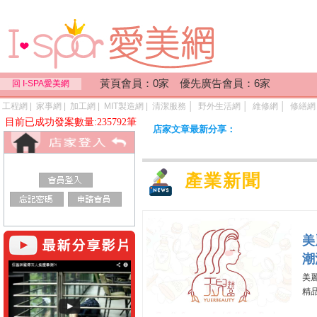
黃頁會員：0家 優先廣告會員：6家
回 I-SPA愛美網
工程網
|
家事網
|
加工網
|
MIT製造網
|
清潔服務
│
野外生活網
│
維修網
│
修繕網
目前已成功發案數量:235792筆
店家文章最新分享：
產業新聞
美
潮
美
精品