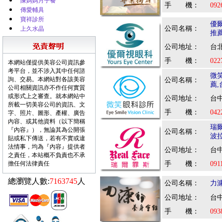
陳媽媽月子餐
手 機：
092
傳愛輔具
寶祥診所
優
公司名稱：
上久水晶
推
公司地址：
台北
手 機：
022
本網站僅提供美容公司資訊參
考平台，並不涉入其中任何諮
微
詢、交易。本網站對各該美容
公司名稱：
薦
公司相關資訊亦不作任何實質
或形式上之審查。就本網站中
公司地址：
台中
所載一切美容公司的資訊、文
手 機：
042
字、照片、圖形、產權、廣告
內容、或其他資料（以下簡稱
瑞
『內容』），無論其為公開張
公司名稱：
波
貼或私下傳送，若有不實或違
法情事，均為『內容』提供者
公司地址：
台中
之責任，本站概不負責也不承
擔任何法律責任
手 機：
091
總瀏覽人數:
7163745
人
公司名稱：
力
公司地址：
台中
手 機：
093