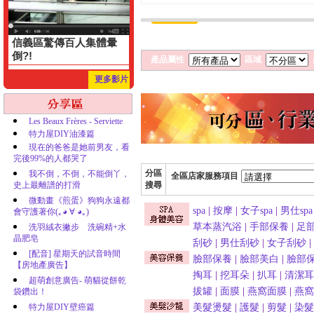
信義區驚傳百人集體暈
倒?!
產品屬性
區域
更多影片
Les Beaux Frères - Serviette
特力屋DIY油漆篇
現在的爸爸是她前男友，看
完後99%的人都哭了
分區
我不倒，不倒，不能倒丫，
全區店家服務項目
史上最離譜的打滑
搜尋
微動畫《煎蛋》狗狗永遠都
spa
|
按摩
|
女子spa
|
男仕spa
會守護著你(｡◕ ∀ ◕｡)
草本蒸汽浴
|
手部保養
|
足
洗羽絨衣撇步 洗碗精+水
晶肥皂
刮砂
|
男仕刮砂
|
女子刮砂
|
[配音] 星期天的試音時間
臉部保養
|
臉部美白
|
臉部
【房地產廣告】
掏耳
|
挖耳朵
|
扒耳
|
清潔耳
超萌創意廣告- 萌貓從餅乾
拔罐
|
面膜
|
燕窩面膜
|
燕窩
袋鑽出！
特力屋DIY壁癌篇
美髮燙髮
|
護髮
|
剪髮
|
染髮