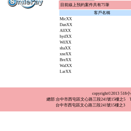
目前線上預約案件共有75筆
客戶名稱
MicXX
DanXX
AllXX
hydXX
WilXX
shaXX
xneXX
BreXX
WalXX
LarXX
copyright©2013 
總部:台中市西屯區文心路三段241號15樓之5 TEL：04-2
台中市西屯區文心路三段241號15樓之3 TEL：0