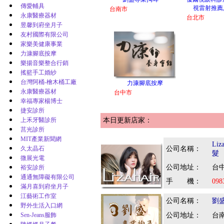
傳愛輔具
視雷射推薦
台南市
永康醫療器材
台北市
昱馨到府坐月子
友村國際有限公司
家樂美健康事業
力漮腳底按摩
樂揚音樂整合行銷
搖籃手工婚紗
台灣阿桶-檜木桶工廠
力漮腳底按摩
永康醫療器材
台中市
幸福專家楊博士
捷安診所
上禾牙醫診所
本日更新店家：
莒光診所
MIT產業新聞網
Li
久太晶石
公司名稱：
髮
微展光電
公司地址：
台中
裕安診所
通通無障礙有限公司
手 機：
098
滿月喜到府坐月子
江藝術工作室
公司名稱：
劉
野外生活入口網
Sen-Jeans服飾
公司地址：
台南