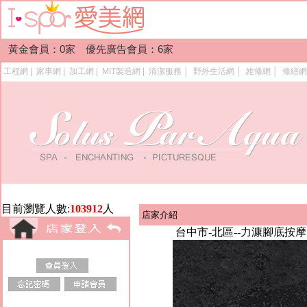
黃金會員：0家 優先廣告會員：6家
工程網
|
家事網
|
加工網
|
MIT製造網
|
清潔服務
│
野外生活網
│
維修網
│
修繕網
目前瀏覽人數:
103912
人
店家介紹
台中市-北區--力漮腳底按摩