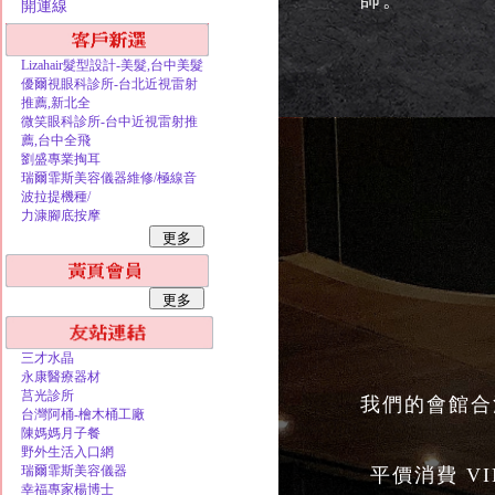
師。
開運線
Lizahair髮型設計-美髮,台中美髮
優爾視眼科診所-台北近視雷射
推薦,新北全
微笑眼科診所-台中近視雷射推
薦,台中全飛
劉盛專業掏耳
瑞爾霏斯美容儀器維修/極線音
波拉提機種/
力漮腳底按摩
三才水晶
永康醫療器材
莒光診所
我們的會館合
台灣阿桶-檜木桶工廠
陳媽媽月子餐
野外生活入口網
瑞爾霏斯美容儀器
平價消費 V
幸福專家楊博士