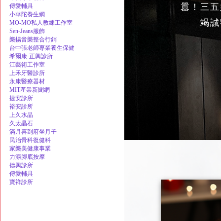
囂！三五
傳愛輔具
小華陀養生網
竭誠
MO-MO私人教練工作室
Sen-Jeans服飾
樂揚音樂整合行銷
台中張老師專業養生保健
希爾康-正興診所
江藝術工作室
上禾牙醫診所
永康醫療器材
MIT產業新聞網
捷安診所
裕安診所
上久水晶
久太晶石
滿月喜到府坐月子
民治骨科復健科
家樂美健康事業
力漮腳底按摩
德興診所
傳愛輔具
寶祥診所