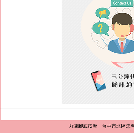
力漮腳底按摩 台中市北區忠明路432號 0