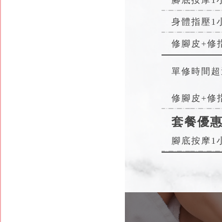
身體指壓1
修腳皮+修
單修時間超過
修腳皮+修
套餐優
腳底按摩1