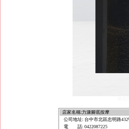
腳底
店家名稱:力漮腳底按摩
公司地址:
台中市北區忠明路432
電 話:
0422087225