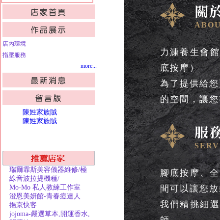
關
ABOU
店內環境
力漮養生會館
指壓服務
more...
底按摩）
為了提供給您
的空間，讓您
陳姓家族賊
陳姓家族賊
服
SERV
瑞爾霏斯美容儀器維修/極
腳底按摩、全
線音波拉提機種/
Mo-Mo 私人教練工作室
間可以讓您放
澄恩美妍館-青春痘達人
我們精挑細選
揚京快客
jojoma-嚴選草本,開運香水,