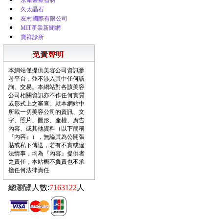
永康醫療器材
久太晶石
友村國際有限公司
MIT產業新聞網
寶祥診所
本網站僅提供美容公司資訊參
考平台，並不涉入其中任何諮
詢、交易。本網站對各該美容
公司相關資訊亦不作任何實質
或形式上之審查。就本網站中
所載一切美容公司的資訊、文
字、照片、圖形、產權、廣告
內容、或其他資料（以下簡稱
『內容』），無論其為公開張
貼或私下傳送，若有不實或違
法情事，均為『內容』提供者
之責任，本站概不負責也不承
擔任何法律責任
總瀏覽人數:
7163122
人