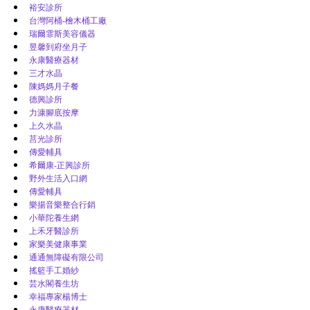
裕安診所
台灣阿桶-檜木桶工廠
瑞爾霏斯美容儀器
昱馨到府坐月子
永康醫療器材
三才水晶
陳媽媽月子餐
德興診所
力漮腳底按摩
上久水晶
莒光診所
傳愛輔具
希爾康-正興診所
野外生活入口網
傳愛輔具
樂揚音樂整合行銷
小華陀養生網
上禾牙醫診所
家樂美健康事業
通通無障礙有限公司
搖籃手工婚紗
芸水閣養生坊
幸福專家楊博士