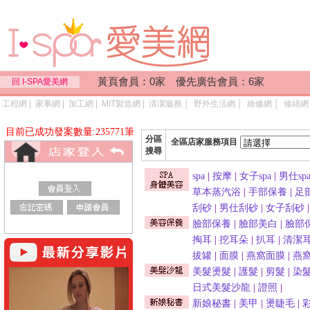
黃頁會員：0家 優先廣告會員：6家
回 I-SPA愛美網
工程網
|
家事網
|
加工網
|
MIT製造網
|
清潔服務
│
野外生活網
│
維修網
│
修繕網
目前已成功發案數量:235771筆
分區
全區店家服務項目
搜尋
spa
|
按摩
|
女子spa
|
男仕sp
草本蒸汽浴
|
手部保養
|
足
刮砂
|
男仕刮砂
|
女子刮砂
臉部保養
|
臉部美白
|
臉部
掏耳
|
挖耳朵
|
扒耳
|
清潔
拔罐
|
面膜
|
燕窩面膜
|
燕
美髮燙髮
|
護髮
|
剪髮
|
染
日式美髮沙龍
|
證照
|
新娘秘書
|
美甲
|
燙睫毛
|