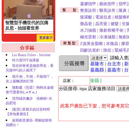
凝膠指甲
|
藝術指甲
|
指甲
整形診所
|
醫美診所
|
隆鼻
玻尿酸
|
電波拉皮
|
植髮療
智慧型手機世代的沉痛
微晶瓷
|
晶亮瓷
|
健髮
|
生
反思 - 抬頭看世界
水刀抽脂
|
微創骨雕手術
|
極光雷射
|
冷凍減脂
|
無創
更多影片
Z波黃金脂雕
|
水微晶
|
膠
回齡抗老針
|
除痘
|
緊縮毛
Les Beaux Frères - Serviette
請輸入
特力屋DIY油漆篇
基隆市
|
台北市
|
新
現在的爸爸是她前男友，看
嘉義縣
|
嘉義市
|
台
完後99%的人都哭了
我不倒，不倒，不能倒丫，
全區
|
店家：
史上最離譜的打滑
微動畫《煎蛋》狗狗永遠都
分區搜尋: ispa 店家服務項目
會守護著你(｡◕ ∀ ◕｡)
洗羽絨衣撇步 洗碗精+水
晶肥皂
此客戶廣告已下架，您可參考其它
[配音] 星期天的試音時間
【房地產廣告】
超萌創意廣告- 萌貓從餅乾
袋鑽出！