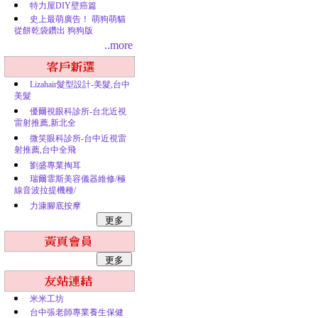
特力屋DIY壁癌篇
史上最萌廣告！ 萌狗萌貓
從餅乾袋鑽出 狗狗版
..more
Lizahair髮型設計-美髮,台中
美髮
優爾視眼科診所-台北近視
雷射推薦,新北全
微笑眼科診所-台中近視雷
射推薦,台中全飛
劉盛專業掏耳
瑞爾霏斯美容儀器維修/極
線音波拉提機種/
力漮腳底按摩
米米工坊
台中張老師專業養生保健