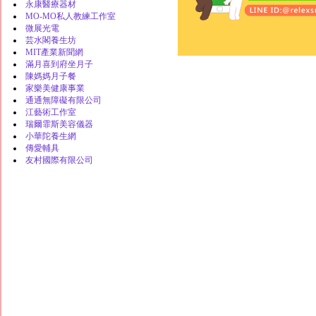
永康醫療器材
MO-MO私人教練工作室
微展光電
芸水閣養生坊
MIT產業新聞網
滿月喜到府坐月子
陳媽媽月子餐
家樂美健康事業
通通無障礙有限公司
江藝術工作室
瑞爾霏斯美容儀器
小華陀養生網
傳愛輔具
友村國際有限公司