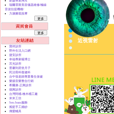
劉盛專業掏耳
瑞爾霏斯美容儀器維修/極線
音波拉提機種/
力漮腳底按摩
近視雷射
寶祥診所
野外生活入口網
捷安診所
幸福專家楊博士
莒光診所
昱馨到府坐月子
民治骨科復健科
台中張老師專業養生保健
樂揚音樂整合行銷
希爾康-正興診所
德興診所
台灣阿桶-檜木桶工廠
米米工坊
Sen-Jeans服飾
搖籃手工婚紗
傳愛輔具