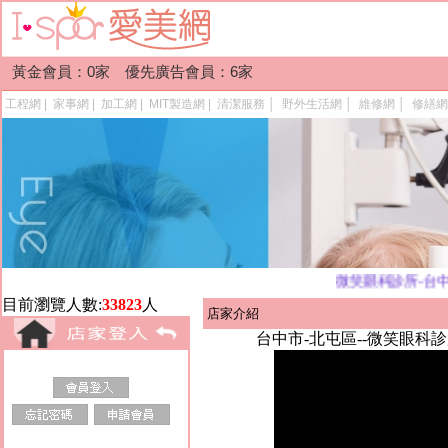
黃金會員：0家 優先廣告會員：6家
工程網
|
家事網
|
加工網
|
MIT製造網
|
清潔服務
│
野外生活網
│
維修網
│
修繕網
微笑眼科診所-台中近
目前瀏覽人數:
33823
人
店家介紹
台中市-北屯區--微笑眼科