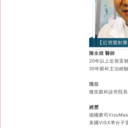
陳永煌 醫師
20年以上近視雷
30年眼科主治經
現任
微笑眼科診所院長
經歷
德國蔡司VisuM
美國VISX準分