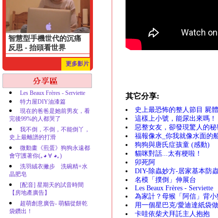
智慧型手機世代的沉痛
反思 - 抬頭看世界
更多影片
Les Beaux Frères - Serviette
其它分享:
特力屋DIY油漆篇
史上最恐怖的整人節目 屍體
現在的爸爸是她前男友，看
這樣上小號，能尿出來嗎！
完後99%的人都哭了
惡整女友，卻發現驚人的秘
我不倒，不倒，不能倒丫，
福報像水_你我就像水面的
史上最離譜的打滑
狗狗與唐氏症孩童 (感動)
微動畫《煎蛋》狗狗永遠都
貓咪對話...太有梗啦！
會守護著你(｡◕ ∀ ◕｡)
卯死阿
洗羽絨衣撇步 洗碗精+水
DIY-除蟲妙方-居家基本防
晶肥皂
名模「撲倒」伸展台
[配音] 星期天的試音時間
Les Beaux Frères - Serviette
【房地產廣告】
為家計？母猴「阿信」背小
超萌創意廣告- 萌貓從餅乾
用一個星巴克/愛迪達紙袋做成皮夾 h
袋鑽出！
卡哇依柴犬拜託主人抱抱