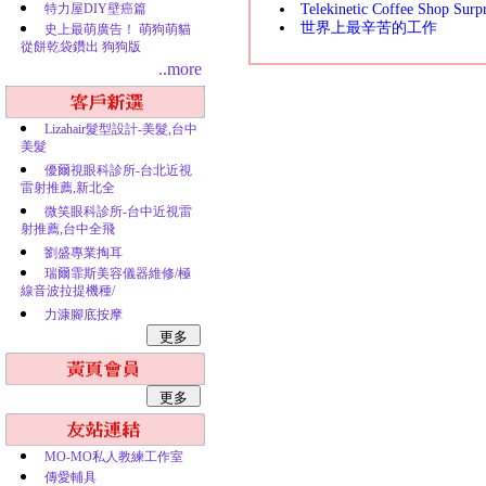
特力屋DIY壁癌篇
Telekinetic Coffee Shop Surpr
世界上最辛苦的工作
史上最萌廣告！ 萌狗萌貓
從餅乾袋鑽出 狗狗版
..more
Lizahair髮型設計-美髮,台中
美髮
優爾視眼科診所-台北近視
雷射推薦,新北全
微笑眼科診所-台中近視雷
射推薦,台中全飛
劉盛專業掏耳
瑞爾霏斯美容儀器維修/極
線音波拉提機種/
力漮腳底按摩
MO-MO私人教練工作室
傳愛輔具