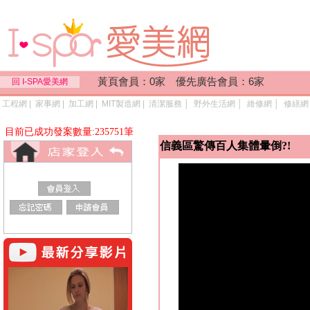
黃頁會員：0家 優先廣告會員：6家
回 I-SPA愛美網
工程網
|
家事網
|
加工網
|
MIT製造網
|
清潔服務
│
野外生活網
│
維修網
│
修繕網
目前已成功發案數量:235751筆
信義區驚傳百人集體暈倒?!