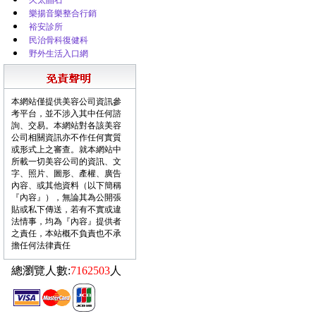
久太晶石
樂揚音樂整合行銷
裕安診所
民治骨科復健科
野外生活入口網
本網站僅提供美容公司資訊參
考平台，並不涉入其中任何諮
詢、交易。本網站對各該美容
公司相關資訊亦不作任何實質
或形式上之審查。就本網站中
所載一切美容公司的資訊、文
字、照片、圖形、產權、廣告
內容、或其他資料（以下簡稱
『內容』），無論其為公開張
貼或私下傳送，若有不實或違
法情事，均為『內容』提供者
之責任，本站概不負責也不承
擔任何法律責任
總瀏覽人數:
7162503
人