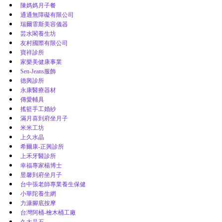
陳媽媽月子餐
通通無障礙有限公司
瑞爾霏斯美容儀器
芸水閣養生坊
友村國際有限公司
寶祥診所
家樂美健康事業
Sen-Jeans服飾
德興診所
永康醫療器材
傳愛輔具
搖籃手工婚紗
滿月喜到府坐月子
米米工坊
上久水晶
希爾康-正興診所
上禾牙醫診所
幸福專家楊博士
昱馨到府坐月子
台中張老師專業養生保健
小華陀養生網
力漮腳底按摩
台灣阿桶-檜木桶工廠