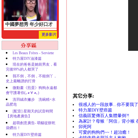
中國夢想秀 年少好口才
更多影片
Les Beaux Frères - Serviette
特力屋DIY油漆篇
現在的爸爸是她前男友，看
完後99%的人都哭了
我不倒，不倒，不能倒丫，
史上最離譜的打滑
微動畫《煎蛋》狗狗永遠都
會守護著你(｡◕ ∀ ◕｡)
其它分享:
洗羽絨衣撇步 洗碗精+水
晶肥皂
很感人的一段故事...你不要我
特力屋DIY壁癌篇
[配音] 星期天的試音時間
信義區驚傳百人集體暈倒?!
【房地產廣告】
為家計？母猴「阿信」背小猴 
超萌創意廣告- 萌貓從餅乾
卯死阿
袋鑽出！
可愛的狗狗們~~！超治癒！
特力屋DIY壁癌篇
卡哇依柴犬拜託主人抱抱