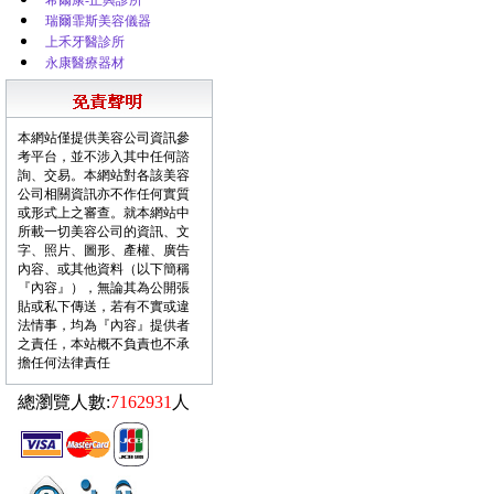
希爾康-正興診所
瑞爾霏斯美容儀器
上禾牙醫診所
永康醫療器材
本網站僅提供美容公司資訊參
考平台，並不涉入其中任何諮
詢、交易。本網站對各該美容
公司相關資訊亦不作任何實質
或形式上之審查。就本網站中
所載一切美容公司的資訊、文
字、照片、圖形、產權、廣告
內容、或其他資料（以下簡稱
『內容』），無論其為公開張
貼或私下傳送，若有不實或違
法情事，均為『內容』提供者
之責任，本站概不負責也不承
擔任何法律責任
總瀏覽人數:
7162931
人