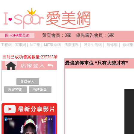
黃頁會員：0家 優先廣告會員：6家
回 I-SPA愛美網
工程網
|
家事網
|
加工網
|
MIT製造網
|
清潔服務
│
野外生活網
│
維修網
│
修繕網
目前已成功發案數量:235765筆
最強的停車位 “只有大陸才有”