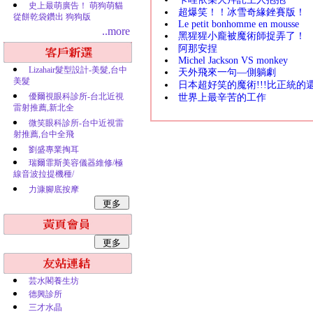
史上最萌廣告！ 萌狗萌貓
超爆笑！！冰雪奇緣銼賽版！
從餅乾袋鑽出 狗狗版
Le petit bonhomme en mousse
..more
黑猩猩小龐被魔術師捉弄了！
阿那安捏
Michel Jackson VS monkey
Lizahair髮型設計-美髮,台中
天外飛來一句—側躺劇
美髮
日本超好笑的魔術!!!比正統的還
優爾視眼科診所-台北近視
世界上最辛苦的工作
雷射推薦,新北全
微笑眼科診所-台中近視雷
射推薦,台中全飛
劉盛專業掏耳
瑞爾霏斯美容儀器維修/極
線音波拉提機種/
力漮腳底按摩
芸水閣養生坊
德興診所
三才水晶