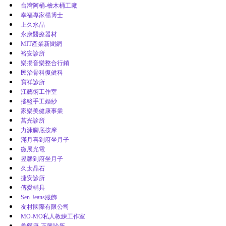
台灣阿桶-檜木桶工廠
幸福專家楊博士
上久水晶
永康醫療器材
MIT產業新聞網
裕安診所
樂揚音樂整合行銷
民治骨科復健科
寶祥診所
江藝術工作室
搖籃手工婚紗
家樂美健康事業
莒光診所
力漮腳底按摩
滿月喜到府坐月子
微展光電
昱馨到府坐月子
久太晶石
捷安診所
傳愛輔具
Sen-Jeans服飾
友村國際有限公司
MO-MO私人教練工作室