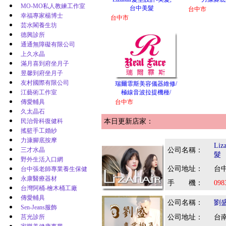
MO-MO私人教練工作室
台中美髮
台中市
幸福專家楊博士
台中市
芸水閣養生坊
德興診所
通通無障礙有限公司
上久水晶
滿月喜到府坐月子
昱馨到府坐月子
友村國際有限公司
瑞爾霏斯美容儀器維修/
江藝術工作室
極線音波拉提機種/
傳愛輔具
台中市
久太晶石
民治骨科復健科
本日更新店家：
搖籃手工婚紗
力漮腳底按摩
Li
三才水晶
公司名稱：
髮
野外生活入口網
公司地址：
台中
台中張老師專業養生保健
永康醫療器材
手 機：
098
台灣阿桶-檜木桶工廠
傳愛輔具
公司名稱：
劉
Sen-Jeans服飾
莒光診所
公司地址：
台南