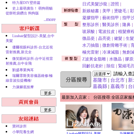
特力屋DIY壁癌篇
日式美髮沙龍
|
證照
|
史上最萌廣告！ 萌狗萌貓
新娘秘書
|
美甲
|
燙睫毛
|
彩
從餅乾袋鑽出 狗狗版
凝膠指甲
|
藝術指甲
|
指甲
..more
整形診所
|
醫美診所
|
隆鼻
|
玻尿酸
|
電波拉皮
|
植髮療
Lizahair髮型設計-美髮,台中
微晶瓷
|
晶亮瓷
|
健髮
|
生髮
美髮
水刀抽脂
|
微創骨雕手術
|
優爾視眼科診所-台北近視
雷射推薦,新北全
極光雷射
|
冷凍減脂
|
無創
微笑眼科診所-台中近視雷
Z波黃金脂雕
|
水微晶
|
膠原
射推薦,台中全飛
回齡抗老針
|
除痘
|
緊縮毛
劉盛專業掏耳
請輸入查
瑞爾霏斯美容儀器維修/極
基隆市
|
台北市
|
新
線音波拉提機種/
嘉義縣
|
嘉義市
|
台
力漮腳底按摩
最新加入店家： 分區搜尋:全區店家服
寶祥診所
小華陀養生網
Lizahair髮型設計-美髮,
力漮腳底