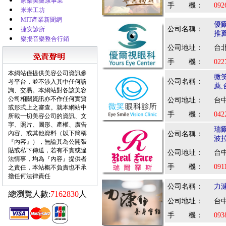
家樂美健康事業
手 機：
092
米米工坊
MIT產業新聞網
優
公司名稱：
捷安診所
推
樂揚音樂整合行銷
公司地址：
台北
手 機：
022
本網站僅提供美容公司資訊參
微
公司名稱：
考平台，並不涉入其中任何諮
薦
詢、交易。本網站對各該美容
公司相關資訊亦不作任何實質
公司地址：
台中
或形式上之審查。就本網站中
手 機：
042
所載一切美容公司的資訊、文
字、照片、圖形、產權、廣告
瑞
內容、或其他資料（以下簡稱
公司名稱：
波
『內容』），無論其為公開張
貼或私下傳送，若有不實或違
公司地址：
台中
法情事，均為『內容』提供者
手 機：
091
之責任，本站概不負責也不承
擔任何法律責任
公司名稱：
力
總瀏覽人數:
7162830
人
公司地址：
台中
手 機：
093