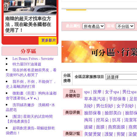
南韓的超天才找車位方
法，現在歐美各國都在
產品屬性
區域
使用了！
更多影片
Les Beaux Frères - Serviette
特力屋DIY油漆篇
現在的爸爸是她前男友，看
完後99%的人都哭了
分區
全區店家服務項目
搜尋
我不倒，不倒，不能倒丫，
史上最離譜的打滑
spa
|
按摩
|
女子spa
|
男仕spa
微動畫《煎蛋》狗狗永遠都
會守護著你(｡◕ ∀ ◕｡)
草本蒸汽浴
|
手部保養
|
足
洗羽絨衣撇步 洗碗精+水
刮砂
|
男仕刮砂
|
女子刮砂
|
晶肥皂
臉部保養
|
臉部美白
|
臉部
[配音] 星期天的試音時間
掏耳
|
挖耳朵
|
扒耳
|
清潔耳
【房地產廣告】
拔罐
|
面膜
|
燕窩面膜
|
燕窩
超萌創意廣告- 萌貓從餅乾
袋鑽出！
美髮燙髮
|
護髮
|
剪髮
|
染髮