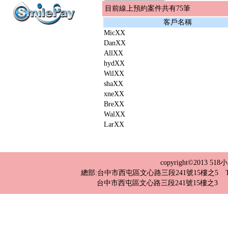
目前線上預約案件共有75筆
客戶名稱
MicXX
DanXX
AllXX
hydXX
WilXX
shaXX
xneXX
BreXX
WalXX
LarXX
copyright©2013 
總部:台中市西屯區文心路三段241號15樓之5 TEL：04-2
台中市西屯區文心路三段241號15樓之3 TEL：0