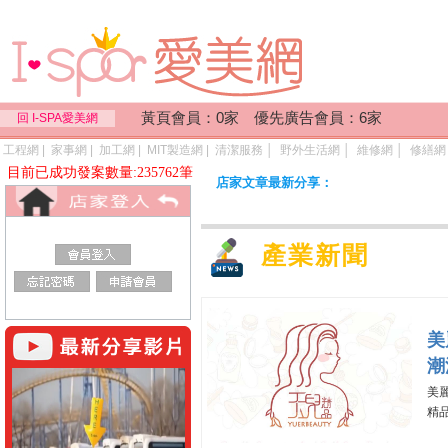
黃頁會員：0家 優先廣告會員：6家
回 I-SPA愛美網
工程網
|
家事網
|
加工網
|
MIT製造網
|
清潔服務
│
野外生活網
│
維修網
│
修繕網
目前已成功發案數量:235762筆
店家文章最新分享：
產業新聞
美
潮
美
精品