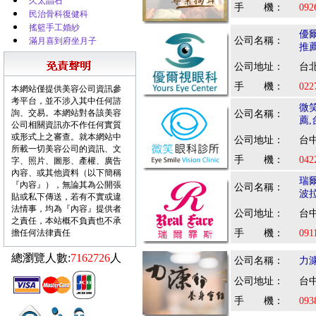
久太晶石
手 機：
092
民治骨科復健科
搖籃手工婚紗
優
公司名稱：
滿月喜到府坐月子
推
公司地址：
台北
手 機：
022
本網站僅提供美容公司資訊參
考平台，並不涉入其中任何諮
微
詢、交易。本網站對各該美容
公司名稱：
薦
公司相關資訊亦不作任何實質
或形式上之審查。就本網站中
公司地址：
台中
所載一切美容公司的資訊、文
手 機：
042
字、照片、圖形、產權、廣告
內容、或其他資料（以下簡稱
瑞
『內容』），無論其為公開張
公司名稱：
波
貼或私下傳送，若有不實或違
法情事，均為『內容』提供者
公司地址：
台中
之責任，本站概不負責也不承
擔任何法律責任
手 機：
091
總瀏覽人數:
7162726
人
公司名稱：
力
公司地址：
台中
手 機：
093