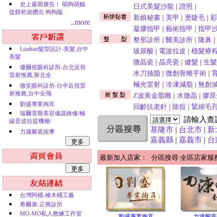
史上最萌廣告！ 萌狗萌貓
日式美髮沙龍
|
證照
|
從餅乾袋鑽出 狗狗版
新娘秘書
|
美甲
|
燙睫毛
|
彩
..more
凝膠指甲
|
藝術指甲
|
指甲
整形診所
|
醫美診所
|
隆鼻
|
Lizahair髮型設計-美髮,台中
玻尿酸
|
電波拉皮
|
植髮療
美髮
微晶瓷
|
晶亮瓷
|
健髮
|
生髮
優爾視眼科診所-台北近視
水刀抽脂
|
微創骨雕手術
|
雷射推薦,新北全
極光雷射
|
冷凍減脂
|
無創
微笑眼科診所-台中近視雷
射推薦,台中全飛
Z波黃金脂雕
|
水微晶
|
膠原
劉盛專業掏耳
回齡抗老針
|
除痘
|
緊縮毛
瑞爾霏斯美容儀器維修/極
請輸入查
線音波拉提機種/
基隆市
|
台北市
|
新
力漮腳底按摩
嘉義縣
|
嘉義市
|
台
最新加入店家： 分區搜尋:全區店家服
台灣阿桶-檜木桶工廠
希爾康-正興診所
MO-MO私人教練工作室
劉盛專業掏耳
力漮腳底