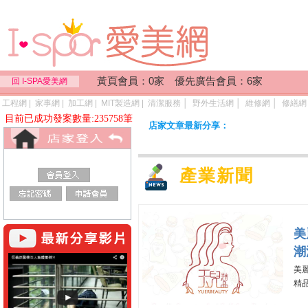
黃頁會員：0家 優先廣告會員：6家
回 I-SPA愛美網
工程網
|
家事網
|
加工網
|
MIT製造網
|
清潔服務
│
野外生活網
│
維修網
│
修繕網
目前已成功發案數量:235758筆
店家文章最新分享：
產業新聞
美
潮
美
精品