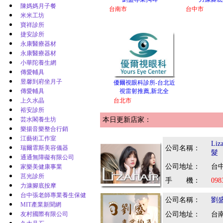
陳媽媽月子餐
台南市
台中市
米米工坊
寶祥診所
捷安診所
永康醫療器材
永康醫療器材
小華陀養生網
傳愛輔具
昱馨到府坐月子
優爾視眼科診所-台北近
傳愛輔具
視雷射推薦,新北全
上久水晶
台北市
裕安診所
芸水閣養生坊
本日更新店家：
樂揚音樂整合行銷
江藝術工作室
Li
瑞爾霏斯美容儀器
公司名稱：
髮
通通無障礙有限公司
公司地址：
台中
家樂美健康事業
莒光診所
手 機：
098
力漮腳底按摩
台中張老師專業養生保健
公司名稱：
劉
MIT產業新聞網
友村國際有限公司
公司地址：
台南