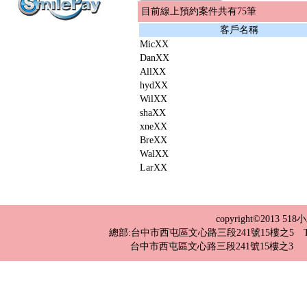
目前線上預約案件共有75筆
客戶名稱
MicXX
DanXX
AllXX
hydXX
WilXX
shaXX
xneXX
BreXX
WalXX
LarXX
copyright©2013 
總部:台中市西屯區文心路三段241號15樓之5 TEL：04-2
台中市西屯區文心路三段241號15樓之3 TEL：0