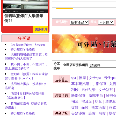
信義區驚傳百人集體暈
倒?!
產品屬性
區域
更多影片
Les Beaux Frères - Serviette
特力屋DIY油漆篇
現在的爸爸是她前男友，看
完後99%的人都哭了
分區
我不倒，不倒，不能倒丫，
全區店家服務項目
史上最離譜的打滑
搜尋
微動畫《煎蛋》狗狗永遠都
spa
|
按摩
|
女子spa
|
男仕spa
會守護著你(｡◕ ∀ ◕｡)
草本蒸汽浴
|
手部保養
|
足
洗羽絨衣撇步 洗碗精+水
晶肥皂
刮砂
|
男仕刮砂
|
女子刮砂
|
[配音] 星期天的試音時間
臉部保養
|
臉部美白
|
臉部
【房地產廣告】
掏耳
|
挖耳朵
|
扒耳
|
清潔耳
超萌創意廣告- 萌貓從餅乾
拔罐
|
面膜
|
燕窩面膜
|
燕窩
袋鑽出！
特力屋DIY壁癌篇
美髮燙髮
|
護髮
|
剪髮
|
染髮