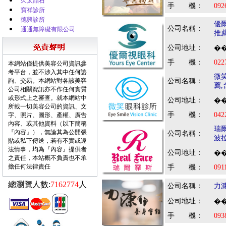
久太晶石
手 機：
092
寶祥診所
德興診所
優
公司名稱：
通通無障礙有限公司
推
公司地址：
��
手 機：
022
本網站僅提供美容公司資訊參
考平台，並不涉入其中任何諮
微
詢、交易。本網站對各該美容
公司名稱：
薦
公司相關資訊亦不作任何實質
或形式上之審查。就本網站中
公司地址：
��
所載一切美容公司的資訊、文
手 機：
042
字、照片、圖形、產權、廣告
內容、或其他資料（以下簡稱
瑞
『內容』），無論其為公開張
公司名稱：
波
貼或私下傳送，若有不實或違
法情事，均為『內容』提供者
公司地址：
��
之責任，本站概不負責也不承
擔任何法律責任
手 機：
091
總瀏覽人數:
7162774
人
公司名稱：
力
公司地址：
��
手 機：
093