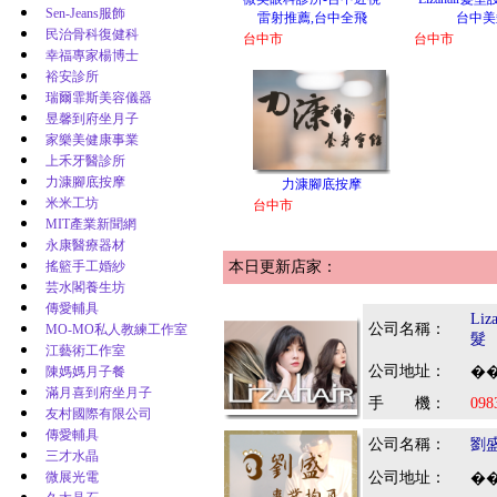
Sen-Jeans服飾
雷射推薦,台中全飛
台中美
民治骨科復健科
台中市
台中市
幸福專家楊博士
裕安診所
瑞爾霏斯美容儀器
昱馨到府坐月子
家樂美健康事業
上禾牙醫診所
力漮腳底按摩
力漮腳底按摩
米米工坊
台中市
MIT產業新聞網
永康醫療器材
搖籃手工婚紗
本日更新店家：
芸水閣養生坊
傳愛輔具
Li
公司名稱：
MO-MO私人教練工作室
髮
江藝術工作室
公司地址：
陳媽媽月子餐
��
滿月喜到府坐月子
手 機：
098
友村國際有限公司
傳愛輔具
公司名稱：
劉
三才水晶
微展光電
公司地址：
��