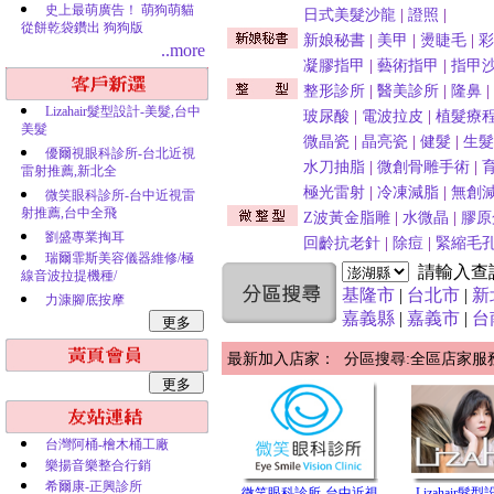
史上最萌廣告！ 萌狗萌貓
日式美髮沙龍
|
證照
|
從餅乾袋鑽出 狗狗版
新娘秘書
|
美甲
|
燙睫毛
|
彩
..more
凝膠指甲
|
藝術指甲
|
指甲
整形診所
|
醫美診所
|
隆鼻
|
Lizahair髮型設計-美髮,台中
玻尿酸
|
電波拉皮
|
植髮療
美髮
微晶瓷
|
晶亮瓷
|
健髮
|
生髮
優爾視眼科診所-台北近視
水刀抽脂
|
微創骨雕手術
|
雷射推薦,新北全
極光雷射
|
冷凍減脂
|
無創
微笑眼科診所-台中近視雷
射推薦,台中全飛
Z波黃金脂雕
|
水微晶
|
膠原
劉盛專業掏耳
回齡抗老針
|
除痘
|
緊縮毛
瑞爾霏斯美容儀器維修/極
請輸入查
線音波拉提機種/
基隆市
|
台北市
|
新
力漮腳底按摩
嘉義縣
|
嘉義市
|
台
最新加入店家： 分區搜尋:全區店家服
台灣阿桶-檜木桶工廠
樂揚音樂整合行銷
希爾康-正興診所
微笑眼科診所-台中近視
Lizahair髮