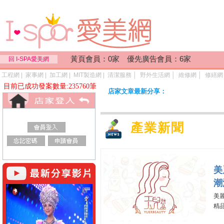
黃頁會員：0家 優先廣告會員：6家
回 I-SPA愛美網
工程網
|
家事網
|
加工網
|
MIT製造網
|
清潔服務
│
野外生活網
│
維修網
│
修繕網
目前已成功發案數量:235760筆
店家文章最新分享：
產業新聞
美
潮
美
精品