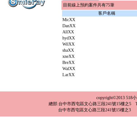
目前線上預約案件共有75筆
客戶名稱
MicXX
DanXX
AllXX
hydXX
WilXX
shaXX
xneXX
BreXX
WalXX
LarXX
copyright©2013 
總部:台中市西屯區文心路三段241號15樓之5 TEL：04-2
台中市西屯區文心路三段241號15樓之3 TEL：0