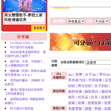
美女變聲歌手-夢想土家
民歌傳遍世界
產品屬性
區域
更多影片
Les Beaux Frères - Serviette
特力屋DIY油漆篇
現在的爸爸是她前男友，看
完後99%的人都哭了
分區
我不倒，不倒，不能倒丫，
全區店家服務項目
史上最離譜的打滑
搜尋
微動畫《煎蛋》狗狗永遠都
spa
|
按摩
|
女子spa
|
男仕spa
會守護著你(｡◕ ∀ ◕｡)
草本蒸汽浴
|
手部保養
|
足
洗羽絨衣撇步 洗碗精+水
晶肥皂
刮砂
|
男仕刮砂
|
女子刮砂
|
[配音] 星期天的試音時間
臉部保養
|
臉部美白
|
臉部
【房地產廣告】
掏耳
|
挖耳朵
|
扒耳
|
清潔耳
超萌創意廣告- 萌貓從餅乾
拔罐
|
面膜
|
燕窩面膜
|
燕窩
袋鑽出！
特力屋DIY壁癌篇
美髮燙髮
|
護髮
|
剪髮
|
染髮