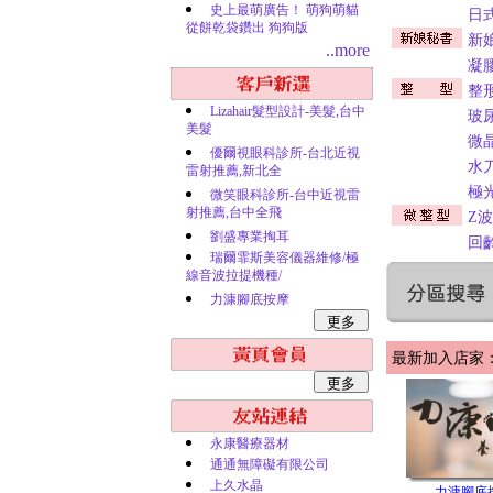
史上最萌廣告！ 萌狗萌貓
日
從餅乾袋鑽出 狗狗版
新
..more
凝
整
Lizahair髮型設計-美髮,台中
玻
美髮
微
優爾視眼科診所-台北近視
水
雷射推薦,新北全
極
微笑眼科診所-台中近視雷
射推薦,台中全飛
Z
劉盛專業掏耳
回
瑞爾霏斯美容儀器維修/極
線音波拉提機種/
力漮腳底按摩
最新加入店家：
永康醫療器材
通通無障礙有限公司
上久水晶
力漮腳底