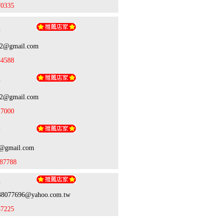
70335
理
62@gmail.com
84588
理
62@gmail.com
27000
宗
9@gmail.com
87788
姐
938077696@yahoo.com.tw
87225