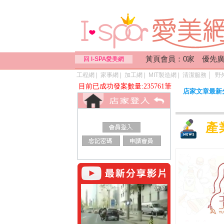
黃頁會員：0家 優先廣
回 I-SPA愛美網
工程網
|
家事網
|
加工網
|
MIT製造網
|
清潔服務
│
野
目前已成功發案數量:235761筆
店家文章最新
產