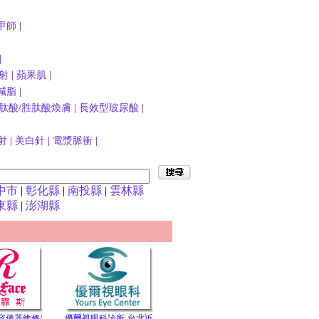
甲師
|
|
射
|
蘋果肌
|
減脂
|
肽酸/胜肽酸煥膚
|
長效型玻尿酸
|
射
|
美白針
|
電漿脈衝
|
中市
|
彰化縣
|
南投縣
|
雲林縣
東縣
|
澎湖縣
容儀器維修/
優爾視眼科診所-台北近