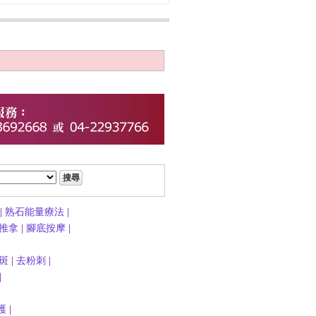
|
熟石能量療法
|
推拿
|
腳底按摩
|
斑
|
去粉刺
|
|
護
|