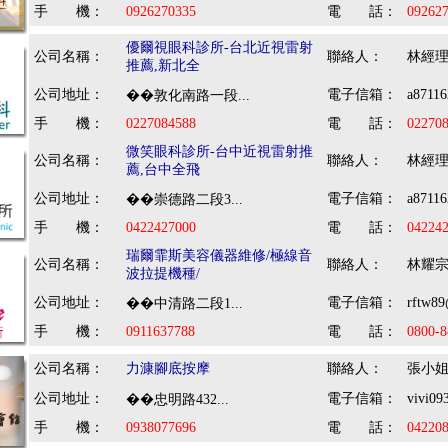
手 機：
0926270335
電 話：
09262
優爾視眼科診所-台北近視雷射
公司名稱：
聯絡人：
林經
推薦,新北全
公司地址：
電子信箱：
a8711
��敦化南路一段...
手 機：
0227084588
電 話：
02270
微笑眼科診所-台中近視雷射推
公司名稱：
聯絡人：
林經
薦,台中全飛
公司地址：
電子信箱：
a8711
��崇德路二段3...
手 機：
0422427000
電 話：
04224
瑞爾霏斯美容儀器維修/極線音
公司名稱：
聯絡人：
林耀
波拉提機種/
公司地址：
電子信箱：
rftw8
��中清路二段1...
手 機：
0911637788
電 話：
0800-8
公司名稱：
力漮腳底按摩
聯絡人：
張小
公司地址：
電子信箱：
vivi0
��忠明路432...
手 機：
0938077696
電 話：
04220