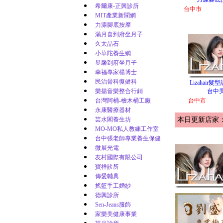
希爾康-正興診所
台中市
MIT產業新聞網
力漮腳底按摩
滿月喜到府坐月子
久太晶石
小華陀養生網
昱馨到府坐月子
幸福專家楊博士
民治骨科復健科
Lizahair髮
樂揚音樂整合行銷
台中
台灣阿桶-檜木桶工廠
台中市
永康醫療器材
芸水閣養生坊
本日更新店家
MO-MO私人教練工作室
台中張老師專業養生保健
微展光電
友村國際有限公司
寶祥診所
傳愛輔具
搖籃手工婚紗
德興診所
Sen-Jeans服飾
家樂美健康事業