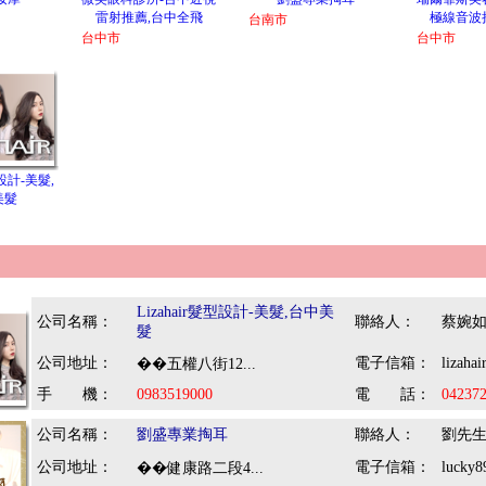
雷射推薦,台中全飛
極線音波
台南市
台中市
台中市
型設計-美髮,
美髮
：
Lizahair髮型設計-美髮,台中美
公司名稱：
聯絡人：
蔡婉
髮
公司地址：
電子信箱：
lizaha
��五權八街12...
手 機：
0983519000
電 話：
04237
公司名稱：
劉盛專業掏耳
聯絡人：
劉先
公司地址：
電子信箱：
lucky
��健康路二段4...