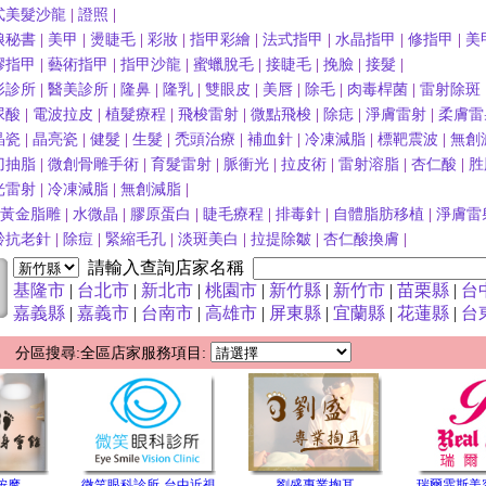
式美髮沙龍
|
證照
|
娘秘書
|
美甲
|
燙睫毛
|
彩妝
|
指甲彩繪
|
法式指甲
|
水晶指甲
|
修指甲
|
美
膠指甲
|
藝術指甲
|
指甲沙龍
|
蜜蠟脫毛
|
接睫毛
|
挽臉
|
接髮
|
形診所
|
醫美診所
|
隆鼻
|
隆乳
|
雙眼皮
|
美唇
|
除毛
|
肉毒桿菌
|
雷射除斑
尿酸
|
電波拉皮
|
植髮療程
|
飛梭雷射
|
微點飛梭
|
除痣
|
淨膚雷射
|
柔膚雷
晶瓷
|
晶亮瓷
|
健髮
|
生髮
|
禿頭治療
|
補血針
|
冷凍減脂
|
標靶震波
|
無創
刀抽脂
|
微創骨雕手術
|
育髮雷射
|
脈衝光
|
拉皮術
|
雷射溶脂
|
杏仁酸
|
胜
光雷射
|
冷凍減脂
|
無創減脂
|
波黃金脂雕
|
水微晶
|
膠原蛋白
|
睫毛療程
|
排毒針
|
自體脂肪移植
|
淨膚雷
齡抗老針
|
除痘
|
緊縮毛孔
|
淡斑美白
|
拉提除皺
|
杏仁酸換膚
|
請輸入查詢店家名稱
基隆市
|
台北市
|
新北市
|
桃園市
|
新竹縣
|
新竹市
|
苗栗縣
|
台
嘉義縣
|
嘉義市
|
台南市
|
高雄市
|
屏東縣
|
宜蘭縣
|
花蓮縣
|
台
 分區搜尋:全區店家服務項目:
按摩
微笑眼科診所-台中近視
劉盛專業掏耳
瑞爾霏斯美