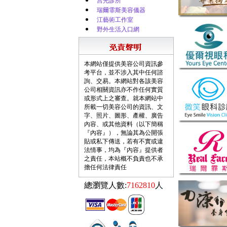
莒光診所
瑞爾霏斯美容儀器
江藝術工作室
野外生活入口網
本網站僅提供美容公司資訊參
考平台，並不涉入其中任何諮
詢、交易。本網站對各該美容
公司相關資訊亦不作任何實質
或形式上之審查。就本網站中
所載一切美容公司的資訊、文
字、照片、圖形、產權、廣告
內容、或其他資料（以下簡稱
『內容』），無論其為公開張
貼或私下傳送，若有不實或違
法情事，均為『內容』提供者
之責任，本站概不負責也不承
擔任何法律責任
總瀏覽人數:
7162810
人