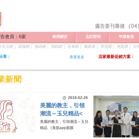
告會員：6家
範例解說
忘記密碼
申請會員
外生活網
│
維修網
│
修繕網
│
開鎖網
│
租車網
│
搬家網
│
學習網
│
掏客網
│
好
分享：
店家最新促銷方案：
查看更多
業新聞
2018-02-26
美麗的教主，引領
潮流～玉兒精品<
美麗的教主，引領潮流～玉兒
精品 《美肌app面膜