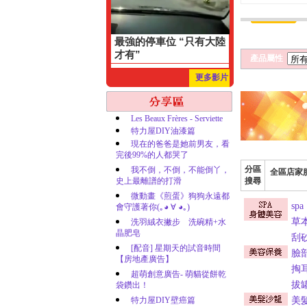
最強的停車位 “只有大陸
才有”
產品屬性
更多影片
Les Beaux Frères - Serviette
特力屋DIY油漆篇
現在的爸爸是她前男友，看
完後99%的人都哭了
分區
我不倒，不倒，不能倒丫，
全區店家
史上最離譜的打滑
搜尋
微動畫《煎蛋》狗狗永遠都
spa
會守護著你(｡◕ ∀ ◕｡)
草
洗羽絨衣撇步 洗碗精+水
晶肥皂
刮
[配音] 星期天的試音時間
臉
【房地產廣告】
掏
超萌創意廣告- 萌貓從餅乾
拔
袋鑽出！
特力屋DIY壁癌篇
美