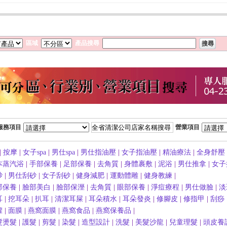
區域
產品搜尋
服務項目
營業項目
|
按摩
|
女子spa
|
男仕spa
|
男仕指油壓
|
女子指油壓
|
精油療法
|
全身舒壓
本蒸汽浴
|
手部保養
|
足部保養
|
去角質
|
身體裹敷
|
泥浴
|
男仕推拿
|
女子
砂
|
男仕刮砂
|
女子刮砂
|
健身減肥
|
運動體雕
|
健身教練
|
部保養
|
臉部美白
|
臉部保溼
|
去角質
|
眼部保養
|
淨痘療程
|
男仕做臉
|
淡
耳
|
挖耳朵
|
扒耳
|
清潔耳屎
|
耳朵積水
|
耳朵發炎
|
修腳皮
|
修指甲
|
刮痧
罐
|
面膜
|
燕窩面膜
|
燕窩食品
|
燕窩保養品
|
髮燙髮
|
護髮
|
剪髮
|
染髮
|
造型設計
|
洗髮
|
美髮沙龍
|
兒童理髮
|
頭皮養