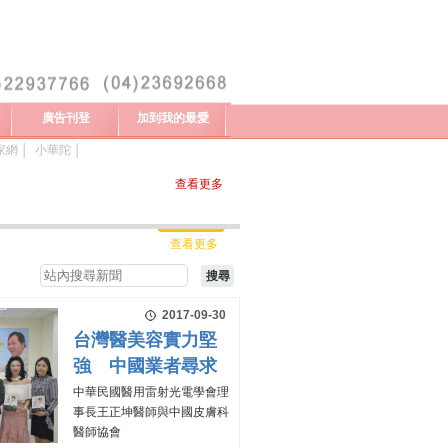
廣告刊登
加到我的最愛
家網
│
小華陀
│
查看更多
查看更多
2017-09-30
台灣醫美容實力堅
強 中國業者尋求
中華民國醫用雷射光電學會理
事長王正坤醫師與中國皮膚科
醫師協會