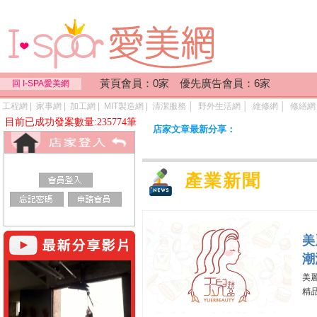
黃頁會員：0家 優先廣告會員：6家
回 I-SPA愛美網
工程網
|
家事網
|
加工網
|
MIT製造網
|
清潔服務
│
野外生活網
│
維修網
│
修繕網
目前已成功發案數量:235774筆
店家文章最新分享：
產業新聞
美
潮
美
精品