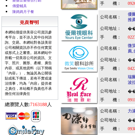
樂揚音樂整合行銷
手 機：
092
傳愛輔具
陳媽媽月子餐
優
公司名稱：
推
公司地址：
��
本網站僅提供美容公司資訊參
手 機：
022
考平台，並不涉入其中任何諮
詢、交易。本網站對各該美容
微
公司相關資訊亦不作任何實質
公司名稱：
薦
或形式上之審查。就本網站中
所載一切美容公司的資訊、文
公司地址：
��
字、照片、圖形、產權、廣告
內容、或其他資料（以下簡稱
手 機：
042
『內容』），無論其為公開張
瑞
貼或私下傳送，若有不實或違
公司名稱：
波
法情事，均為『內容』提供者
之責任，本站概不負責也不承
公司地址：
��
擔任何法律責任
手 機：
091
總瀏覽人數:
7163188
人
公司名稱：
力
公司地址：
��
手 機：
093