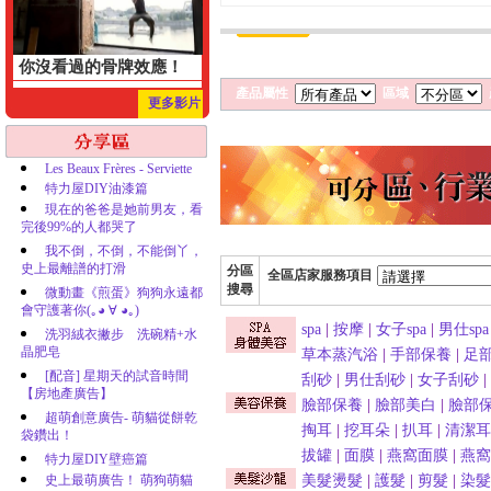
你沒看過的骨牌效應！
產品屬性
區域
更多影片
Les Beaux Frères - Serviette
特力屋DIY油漆篇
現在的爸爸是她前男友，看
完後99%的人都哭了
我不倒，不倒，不能倒丫，
史上最離譜的打滑
分區
全區店家服務項目
搜尋
微動畫《煎蛋》狗狗永遠都
會守護著你(｡◕ ∀ ◕｡)
spa
|
按摩
|
女子spa
|
男仕spa
洗羽絨衣撇步 洗碗精+水
晶肥皂
草本蒸汽浴
|
手部保養
|
足
[配音] 星期天的試音時間
刮砂
|
男仕刮砂
|
女子刮砂
|
【房地產廣告】
臉部保養
|
臉部美白
|
臉部
超萌創意廣告- 萌貓從餅乾
掏耳
|
挖耳朵
|
扒耳
|
清潔耳
袋鑽出！
拔罐
|
面膜
|
燕窩面膜
|
燕窩
特力屋DIY壁癌篇
史上最萌廣告！ 萌狗萌貓
美髮燙髮
|
護髮
|
剪髮
|
染髮