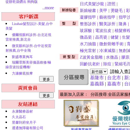
從餅乾袋鑽出 狗狗版
日式美髮沙龍
|
證照
|
..more
新娘秘書
|
美甲
|
燙睫毛
|
彩
凝膠指甲
|
藝術指甲
|
指甲
Lizahair髮型設計-美髮,台中
整形診所
|
醫美診所
|
隆鼻
|
美髮
玻尿酸
|
電波拉皮
|
植髮療
優爾視眼科診所-台北近視
微晶瓷
|
晶亮瓷
|
健髮
|
生髮
雷射推薦,新北全
水刀抽脂
|
微創骨雕手術
|
微笑眼科診所-台中近視雷
射推薦,台中全飛
極光雷射
|
冷凍減脂
|
無創
劉盛專業掏耳
Z波黃金脂雕
|
水微晶
|
膠原
瑞爾霏斯美容儀器維修/極
回齡抗老針
|
除痘
|
緊縮毛
線音波拉提機種/
請輸入查
力漮腳底按摩
基隆市
|
台北市
|
新
嘉義縣
|
嘉義市
|
台
最新加入店家： 分區搜尋:全區店家服
永康醫療器材
久太晶石
昱馨到府坐月子
通通無障礙有限公司
劉盛專業掏耳
優爾視眼科診