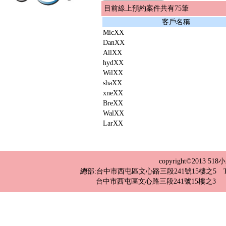
目前線上預約案件共有75筆
客戶名稱
MicXX
DanXX
AllXX
hydXX
WilXX
shaXX
xneXX
BreXX
WalXX
LarXX
copyright©2013 
總部:台中市西屯區文心路三段241號15樓之5 TEL：04-2
台中市西屯區文心路三段241號15樓之3 TEL：0