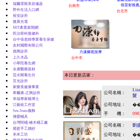
瑞爾霏斯美容儀器
視雷射推薦
台南市
野外生活入口網
台北市
裕安診所
微展光電
MIT產業新聞網
民治骨科復健科
台中張老師專業養生保健
友村國際有限公司
德興診所
力漮腳底按摩
上久水晶
台中市
小華陀養生網
永康醫療器材
芸水閣養生坊
本日更新店家：
莒光診所
家樂美健康事業
Li
公司名稱：
希爾康-正興診所
髮
幸福專家楊博士
公司地址：
江藝術工作室
��
Sen-Jeans服飾
手 機：
098
傳愛輔具
台灣阿桶-檜木桶工廠
公司名稱：
劉
搖籃手工婚紗
米米工坊
公司地址：
��