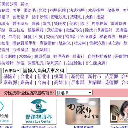
式美髮沙龍
|
證照
|
娘秘書
|
美甲
|
燙睫毛
|
彩妝
|
指甲彩繪
|
法式指甲
|
水晶指甲
|
修指甲
|
美
膠指甲
|
藝術指甲
|
指甲沙龍
|
蜜蠟脫毛
|
接睫毛
|
挽臉
|
接髮
|
形診所
|
醫美診所
|
隆鼻
|
隆乳
|
雙眼皮
|
美唇
|
除毛
|
肉毒桿菌
|
雷射除斑
尿酸
|
電波拉皮
|
植髮療程
|
飛梭雷射
|
微點飛梭
|
除痣
|
淨膚雷射
|
柔膚雷
晶瓷
|
晶亮瓷
|
健髮
|
生髮
|
禿頭治療
|
補血針
|
冷凍減脂
|
標靶震波
|
無創
刀抽脂
|
微創骨雕手術
|
育髮雷射
|
脈衝光
|
拉皮術
|
雷射溶脂
|
杏仁酸
|
胜
光雷射
|
冷凍減脂
|
無創減脂
|
波黃金脂雕
|
水微晶
|
膠原蛋白
|
睫毛療程
|
排毒針
|
自體脂肪移植
|
淨膚雷
齡抗老針
|
除痘
|
緊縮毛孔
|
淡斑美白
|
拉提除皺
|
杏仁酸換膚
|
請輸入查詢店家名稱
基隆市
|
台北市
|
新北市
|
桃園市
|
新竹縣
|
新竹市
|
苗栗縣
|
台
嘉義縣
|
嘉義市
|
台南市
|
高雄市
|
屏東縣
|
宜蘭縣
|
花蓮縣
|
台
 分區搜尋:全區店家服務項目:
台中近視
優爾視眼科診所-台北近
力漮腳底按摩
Lizahair