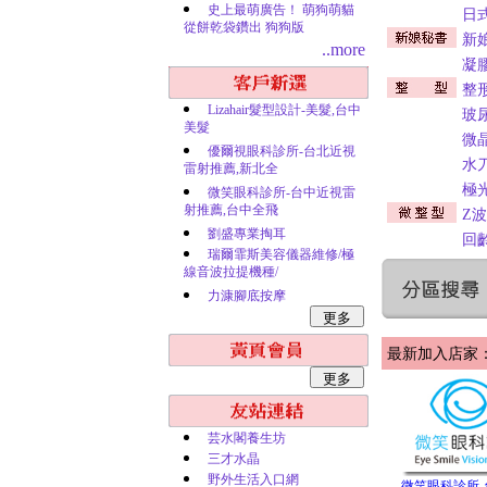
史上最萌廣告！ 萌狗萌貓
日
從餅乾袋鑽出 狗狗版
新
..more
凝
整
Lizahair髮型設計-美髮,台中
玻
美髮
微
優爾視眼科診所-台北近視
水
雷射推薦,新北全
極
微笑眼科診所-台中近視雷
射推薦,台中全飛
Z
劉盛專業掏耳
回
瑞爾霏斯美容儀器維修/極
線音波拉提機種/
力漮腳底按摩
最新加入店家：
芸水閣養生坊
三才水晶
野外生活入口網
微笑眼科診所-