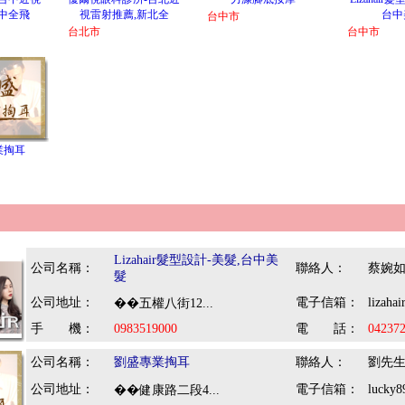
中全飛
視雷射推薦,新北全
台中
台中市
台北市
台中市
業掏耳
：
Lizahair髮型設計-美髮,台中美
公司名稱：
聯絡人：
蔡婉
髮
公司地址：
電子信箱：
lizaha
��五權八街12...
手 機：
0983519000
電 話：
04237
公司名稱：
劉盛專業掏耳
聯絡人：
劉先
公司地址：
電子信箱：
lucky
��健康路二段4...