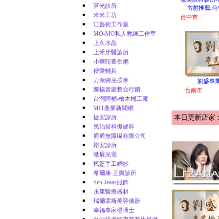
莒光診所
雷射推薦,台
米米工坊
台中市
江藝術工作室
MO-MO私人教練工作室
上久水晶
上禾牙醫診所
小華陀養生網
傳愛輔具
力漮腳底按摩
劉盛專
樂揚音樂整合行銷
台南市
台灣阿桶-檜木桶工廠
MIT產業新聞網
捷安診所
本日更新店家
民治骨科復健科
通通無障礙有限公司
裕安診所
微展光電
搖籃手工婚紗
希爾康-正興診所
Sen-Jeans服飾
永康醫療器材
瑞爾霏斯美容儀器
幸福專家楊博士