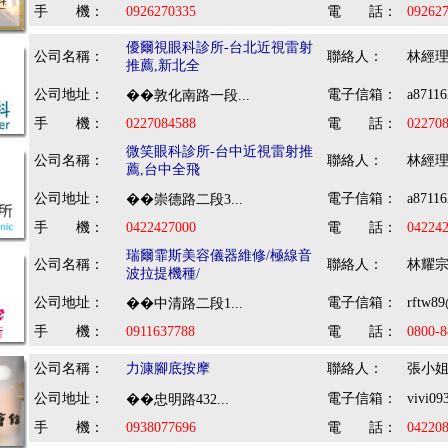
手 機：
0926270335
電 話：
09262
優爾視眼科診所-台北近視雷射
公司名稱：
聯絡人：
林經
推薦,新北全
公司地址：
電子信箱：
a8711
��敦化南路一段...
手 機：
0227084588
電 話：
02270
微笑眼科診所-台中近視雷射推
公司名稱：
聯絡人：
林經
薦,台中全飛
公司地址：
電子信箱：
a8711
��崇德路二段3...
手 機：
0422427000
電 話：
04224
瑞爾霏斯美容儀器維修/極線音
公司名稱：
聯絡人：
林耀
波拉提機種/
公司地址：
電子信箱：
rftw8
��中清路二段1...
手 機：
0911637788
電 話：
0800-8
公司名稱：
力漮腳底按摩
聯絡人：
張小
公司地址：
電子信箱：
vivi0
��忠明路432...
手 機：
0938077696
電 話：
04220