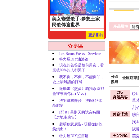
美女變聲歌手-夢想土家
民歌傳遍世界
產品屬性
更多影片
Les Beaux Frères - Serviette
特力屋DIY油漆篇
現在的爸爸是她前男友，看
完後99%的人都哭了
分區
我不倒，不倒，不能倒丫，
全區店家
史上最離譜的打滑
搜尋
微動畫《煎蛋》狗狗永遠都
spa
會守護著你(｡◕ ∀ ◕｡)
草
洗羽絨衣撇步 洗碗精+水
晶肥皂
刮
[配音] 星期天的試音時間
臉
【房地產廣告】
掏
超萌創意廣告- 萌貓從餅乾
拔
袋鑽出！
特力屋DIY壁癌篇
美