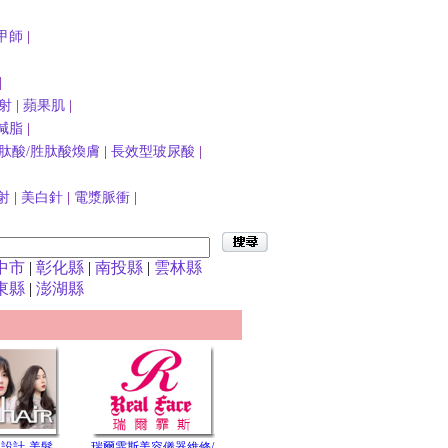
甲師
|
|
射
|
蘋果肌
|
減脂
|
肽酸/胜肽酸煥膚
|
長效型玻尿酸
|
射
|
美白針
|
電漿脈衝
|
中市
|
彰化縣
|
南投縣
|
雲林縣
東縣
|
澎湖縣
髮型設計-美髮,
瑞爾霏斯美容儀器維修/