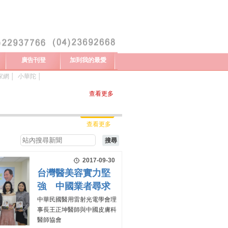
廣告刊登
加到我的最愛
家網
│
小華陀
│
查看更多
查看更多
2017-09-30
台灣醫美容實力堅
強 中國業者尋求
中華民國醫用雷射光電學會理
事長王正坤醫師與中國皮膚科
醫師協會