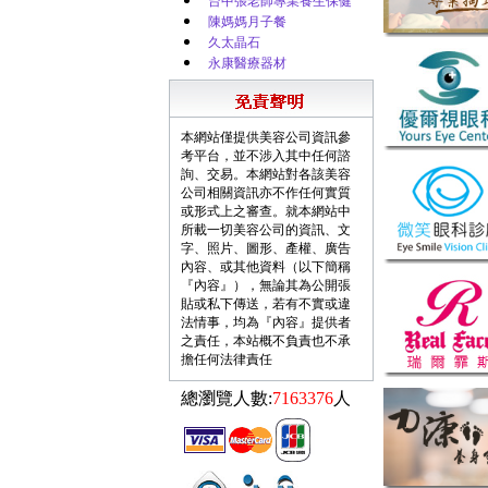
台中張老師專業養生保健
陳媽媽月子餐
久太晶石
永康醫療器材
本網站僅提供美容公司資訊參
考平台，並不涉入其中任何諮
詢、交易。本網站對各該美容
公司相關資訊亦不作任何實質
或形式上之審查。就本網站中
所載一切美容公司的資訊、文
字、照片、圖形、產權、廣告
內容、或其他資料（以下簡稱
『內容』），無論其為公開張
貼或私下傳送，若有不實或違
法情事，均為『內容』提供者
之責任，本站概不負責也不承
擔任何法律責任
總瀏覽人數:
7163376
人