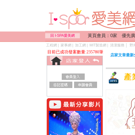
黃頁會員：0家 優先廣
回 I-SPA愛美網
工程網
|
家事網
|
加工網
|
MIT製造網
|
清潔服務
│
野
目前已成功發案數量:235780筆
店家文章最新
產