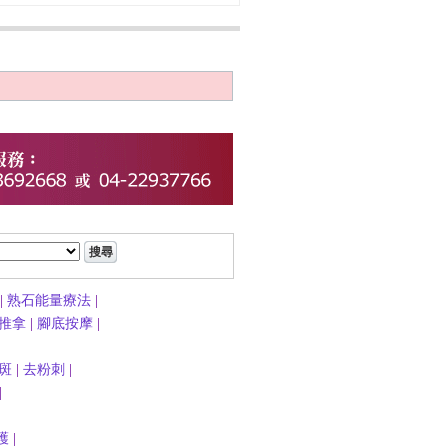
|
熟石能量療法
|
推拿
|
腳底按摩
|
斑
|
去粉刺
|
|
護
|