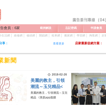
告會員：6家
範例解說
忘記密碼
申請會員
外生活網
│
維修網
│
修繕網
│
開鎖網
│
租車網
│
搬家網
│
學習網
│
掏客網
│
好
分享：
店家最新促銷方案：
查看更多
業新聞
2018-02-26
美麗的教主，引領
潮流～玉兒精品<
美麗的教主，引領潮流～玉兒
精品 《美肌app面膜