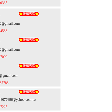
70335
理
62@gmail.com
84588
理
62@gmail.com
27000
宗
9@gmail.com
87788
姐
938077696@yahoo.com.tw
87225