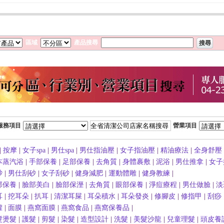
區域
產品搜尋
服務項目
營業項目
|
按摩
|
女子spa
|
男仕spa
|
男仕指油壓
|
女子指油壓
|
精油療法
|
全身舒壓
本蒸汽浴
|
手部保養
|
足部保養
|
去角質
|
身體裹敷
|
泥浴
|
男仕推拿
|
女子
砂
|
男仕刮砂
|
女子刮砂
|
健身減肥
|
運動體雕
|
健身教練
|
部保養
|
臉部美白
|
臉部保溼
|
去角質
|
眼部保養
|
淨痘療程
|
男仕做臉
|
淡
耳
|
挖耳朵
|
扒耳
|
清潔耳屎
|
耳朵積水
|
耳朵發炎
|
修腳皮
|
修指甲
|
刮痧
罐
|
面膜
|
燕窩面膜
|
燕窩食品
|
燕窩保養品
|
髮燙髮
|
護髮
|
剪髮
|
染髮
|
造型設計
|
洗髮
|
美髮沙龍
|
兒童理髮
|
頭皮養