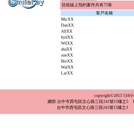
目前線上預約案件共有75筆
客戶名稱
MicXX
DanXX
AllXX
hydXX
WilXX
shaXX
xneXX
BreXX
WalXX
LarXX
copyright©2013 
總部:台中市西屯區文心路三段241號15樓之5 TEL：04-2
台中市西屯區文心路三段241號15樓之3 TEL：0