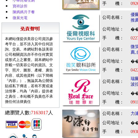
小華陀養生網
手 機：
092
寶祥診所
陳媽媽月子餐
優
公司名稱：
微展光電
推
公司地址：
��
手 機：
022
本網站僅提供美容公司資訊參
考平台，並不涉入其中任何諮
微
詢、交易。本網站對各該美容
公司名稱：
薦
公司相關資訊亦不作任何實質
或形式上之審查。就本網站中
公司地址：
��
所載一切美容公司的資訊、文
手 機：
042
字、照片、圖形、產權、廣告
內容、或其他資料（以下簡稱
瑞
『內容』），無論其為公開張
公司名稱：
波
貼或私下傳送，若有不實或違
法情事，均為『內容』提供者
公司地址：
��
之責任，本站概不負責也不承
擔任何法律責任
手 機：
091
總瀏覽人數:
7163017
人
公司名稱：
力
公司地址：
��
手 機：
093