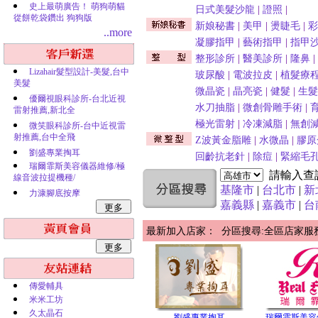
史上最萌廣告！ 萌狗萌貓
日式美髮沙龍
|
證照
|
從餅乾袋鑽出 狗狗版
新娘秘書
|
美甲
|
燙睫毛
|
彩
..more
凝膠指甲
|
藝術指甲
|
指甲
整形診所
|
醫美診所
|
隆鼻
|
Lizahair髮型設計-美髮,台中
玻尿酸
|
電波拉皮
|
植髮療
美髮
微晶瓷
|
晶亮瓷
|
健髮
|
生髮
優爾視眼科診所-台北近視
水刀抽脂
|
微創骨雕手術
|
雷射推薦,新北全
極光雷射
|
冷凍減脂
|
無創
微笑眼科診所-台中近視雷
射推薦,台中全飛
Z波黃金脂雕
|
水微晶
|
膠原
劉盛專業掏耳
回齡抗老針
|
除痘
|
緊縮毛
瑞爾霏斯美容儀器維修/極
請輸入查
線音波拉提機種/
基隆市
|
台北市
|
新
力漮腳底按摩
嘉義縣
|
嘉義市
|
台
最新加入店家： 分區搜尋:全區店家服
傳愛輔具
米米工坊
久太晶石
劉盛專業掏耳
瑞爾霏斯美容