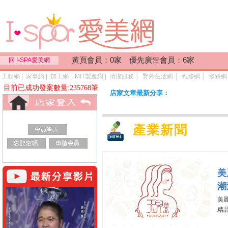
黃頁會員：0家 優先廣告會員：6家
回 I-SPA愛美網
工程網
|
家事網
|
加工網
|
MIT製造網
|
清潔服務
│
野外生活網
│
維修網
│
修繕網
目前已成功發案數量:235768筆
店家文章最新分享：
產業新聞
美
潮
美
精品