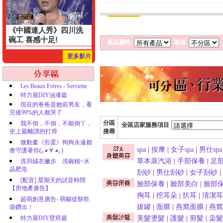
《中國達人秀》四川洗
碗工 喜感十足!
產品屬性
區域
更多影片
Les Beaux Frères - Serviette
特力屋DIY油漆篇
現在的爸爸是她前男友，看
完後99%的人都哭了
分區
我不倒，不倒，不能倒丫，
全區店家服務項目
史上最離譜的打滑
搜尋
微動畫《煎蛋》狗狗永遠都
spa
|
按摩
|
女子spa
|
男仕spa
會守護著你(｡◕ ∀ ◕｡)
草本蒸汽浴
|
手部保養
|
足
洗羽絨衣撇步 洗碗精+水
晶肥皂
刮砂
|
男仕刮砂
|
女子刮砂
|
[配音] 星期天的試音時間
臉部保養
|
臉部美白
|
臉部
【房地產廣告】
掏耳
|
挖耳朵
|
扒耳
|
清潔耳
超萌創意廣告- 萌貓從餅乾
拔罐
|
面膜
|
燕窩面膜
|
燕窩
袋鑽出！
特力屋DIY壁癌篇
美髮燙髮
|
護髮
|
剪髮
|
染髮