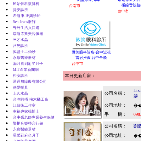
民治骨科復健科
極線音波拉
台南市
捷安診所
台中市
希爾康-正興診所
Sen-Jeans服飾
野外生活入口網
瑞爾霏斯美容儀器
三才水晶
莒光診所
搖籃手工婚紗
微笑眼科診所-台中近視
永康醫療器材
雷射推薦,台中全飛
滿月喜到府坐月子
台中市
MIT產業新聞網
裕安診所
本日更新店家：
通通無障礙有限公司
傳愛輔具
Li
公司名稱：
上久水晶
髮
台灣阿桶-檜木桶工廠
公司地址：
江藝術工作室
��
幸福專家楊博士
手 機：
098
台中張老師專業養生保健
樂揚音樂整合行銷
公司名稱：
劉
永康醫療器材
昱馨到府坐月子
公司地址：
��