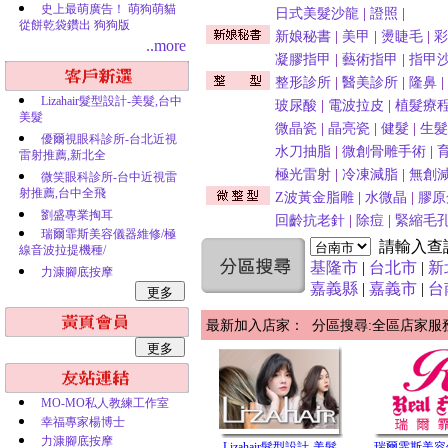
史上最萌廣告！ 萌狗萌貓
日式美髮沙龍
|
證照
|
從餅乾袋鑽出 狗狗版
新娘秘書
|
美甲
|
燙睫毛
|
彩
..more
凝膠指甲
|
藝術指甲
|
指甲
整形診所
|
醫美診所
|
隆鼻
|
Lizahair髮型設計-美髮,台中
玻尿酸
|
電波拉皮
|
植髮療
美髮
微晶瓷
|
晶亮瓷
|
健髮
|
生髮
優爾視眼科診所-台北近視
水刀抽脂
|
微創骨雕手術
|
雷射推薦,新北全
極光雷射
|
冷凍減脂
|
無創
微笑眼科診所-台中近視雷
射推薦,台中全飛
Z波黃金脂雕
|
水微晶
|
膠原
劉盛專業掏耳
回齡抗老針
|
除痘
|
緊縮毛
瑞爾霏斯美容儀器維修/極
請輸入查
線音波拉提機種/
基隆市
|
台北市
|
新
力漮腳底按摩
嘉義縣
|
嘉義市
|
台
最新加入店家： 分區搜尋:全區店家服
MO-MO私人教練工作室
幸福專家楊博士
力漮腳底按摩
Lizahair髮型設計-美髮,
瑞爾霏斯美容