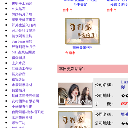
搖籃手工婚紗
台中美髮
極線音波拉
久太晶石
台中市
台中市
陳媽媽月子餐
家樂美健康事業
野外生活入口網
民治骨科復健科
芸水閣養生坊
Sen-Jeans服飾
昱馨到府坐月子
劉盛專業掏耳
MIT產業新聞網
台南市
傳愛輔具
上久水晶
江藝術工作室
本日更新店家：
莒光診所
裕安診所
Li
公司名稱：
永康醫療器材
髮
傳愛輔具
公司地址：
瑞爾霏斯美容儀器
��
友村國際有限公司
手 機：
098
小華陀養生網
台灣阿桶-檜木桶工廠
公司名稱：
劉
永康醫療器材
米米工坊
公司地址：
��