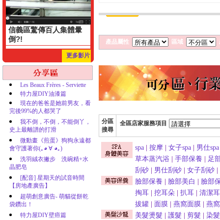
信義區驚傳百人集體暈
倒?!
產品屬性
區域
更多影片
Les Beaux Frères - Serviette
特力屋DIY油漆篇
現在的爸爸是她前男友，看
完後99%的人都哭了
分區
我不倒，不倒，不能倒丫，
全區店家服務項目
史上最離譜的打滑
搜尋
微動畫《煎蛋》狗狗永遠都
spa
|
按摩
|
女子spa
|
男仕spa
會守護著你(｡◕ ∀ ◕｡)
草本蒸汽浴
|
手部保養
|
足
洗羽絨衣撇步 洗碗精+水
晶肥皂
刮砂
|
男仕刮砂
|
女子刮砂
|
[配音] 星期天的試音時間
臉部保養
|
臉部美白
|
臉部
【房地產廣告】
掏耳
|
挖耳朵
|
扒耳
|
清潔耳
超萌創意廣告- 萌貓從餅乾
拔罐
|
面膜
|
燕窩面膜
|
燕窩
袋鑽出！
特力屋DIY壁癌篇
美髮燙髮
|
護髮
|
剪髮
|
染髮