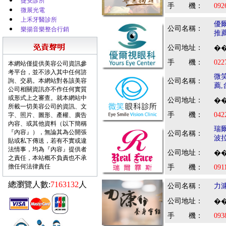
捷安診所
手 機：
092
微展光電
上禾牙醫診所
優
公司名稱：
樂揚音樂整合行銷
推
公司地址：
��
手 機：
022
本網站僅提供美容公司資訊參
考平台，並不涉入其中任何諮
微
詢、交易。本網站對各該美容
公司名稱：
薦
公司相關資訊亦不作任何實質
或形式上之審查。就本網站中
公司地址：
��
所載一切美容公司的資訊、文
手 機：
042
字、照片、圖形、產權、廣告
內容、或其他資料（以下簡稱
瑞
『內容』），無論其為公開張
公司名稱：
波
貼或私下傳送，若有不實或違
法情事，均為『內容』提供者
公司地址：
��
之責任，本站概不負責也不承
擔任何法律責任
手 機：
091
總瀏覽人數:
7163132
人
公司名稱：
力
公司地址：
��
手 機：
093