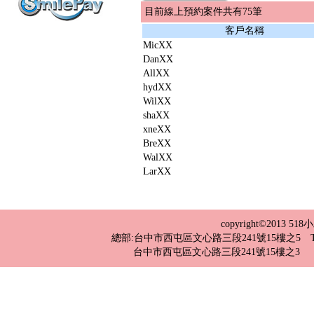
目前線上預約案件共有75筆
客戶名稱
MicXX
DanXX
AllXX
hydXX
WilXX
shaXX
xneXX
BreXX
WalXX
LarXX
copyright©2013 
總部:台中市西屯區文心路三段241號15樓之5 TEL：04-2
台中市西屯區文心路三段241號15樓之3 TEL：0