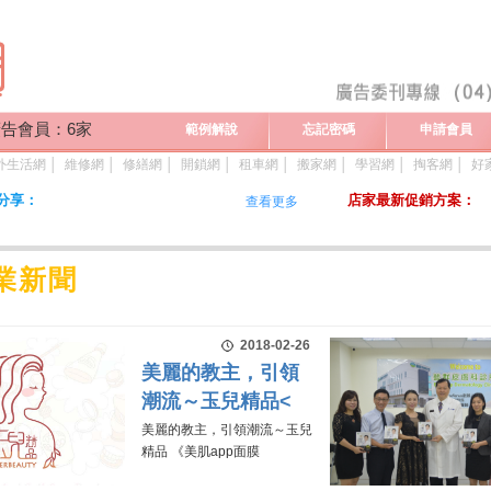
告會員：6家
範例解說
忘記密碼
申請會員
外生活網
│
維修網
│
修繕網
│
開鎖網
│
租車網
│
搬家網
│
學習網
│
掏客網
│
好
分享：
店家最新促銷方案：
查看更多
業新聞
2018-02-26
美麗的教主，引領
潮流～玉兒精品<
美麗的教主，引領潮流～玉兒
精品 《美肌app面膜