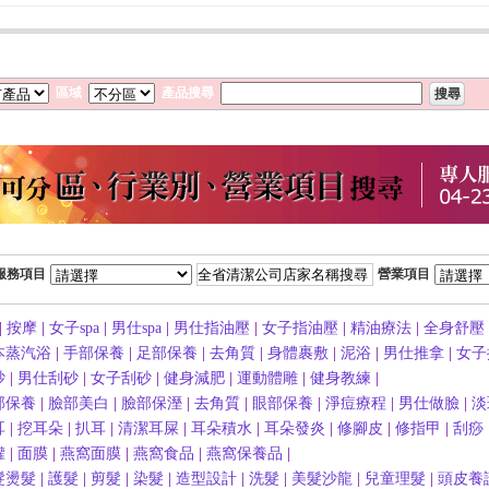
區域
產品搜尋
服務項目
營業項目
|
按摩
|
女子spa
|
男仕spa
|
男仕指油壓
|
女子指油壓
|
精油療法
|
全身舒壓
本蒸汽浴
|
手部保養
|
足部保養
|
去角質
|
身體裹敷
|
泥浴
|
男仕推拿
|
女子
砂
|
男仕刮砂
|
女子刮砂
|
健身減肥
|
運動體雕
|
健身教練
|
部保養
|
臉部美白
|
臉部保溼
|
去角質
|
眼部保養
|
淨痘療程
|
男仕做臉
|
淡
耳
|
挖耳朵
|
扒耳
|
清潔耳屎
|
耳朵積水
|
耳朵發炎
|
修腳皮
|
修指甲
|
刮痧
罐
|
面膜
|
燕窩面膜
|
燕窩食品
|
燕窩保養品
|
髮燙髮
|
護髮
|
剪髮
|
染髮
|
造型設計
|
洗髮
|
美髮沙龍
|
兒童理髮
|
頭皮養