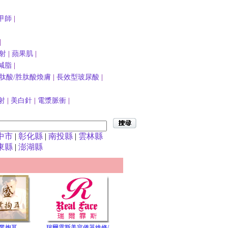
甲師
|
|
射
|
蘋果肌
|
減脂
|
肽酸/胜肽酸煥膚
|
長效型玻尿酸
|
射
|
美白針
|
電漿脈衝
|
中市
|
彰化縣
|
南投縣
|
雲林縣
東縣
|
澎湖縣
業掏耳
瑞爾霏斯美容儀器維修/