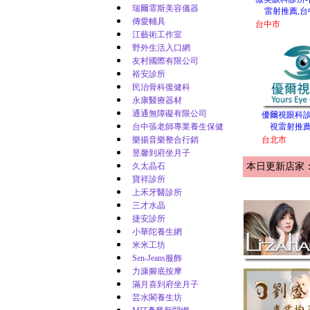
瑞爾霏斯美容儀器
雷射推薦,台
傳愛輔具
台中市
江藝術工作室
野外生活入口網
友村國際有限公司
裕安診所
民治骨科復健科
永康醫療器材
通通無障礙有限公司
優爾視眼科診
台中張老師專業養生保健
視雷射推薦
樂揚音樂整合行銷
台北市
昱馨到府坐月子
久太晶石
本日更新店家
寶祥診所
上禾牙醫診所
三才水晶
捷安診所
小華陀養生網
米米工坊
Sen-Jeans服飾
力漮腳底按摩
滿月喜到府坐月子
芸水閣養生坊