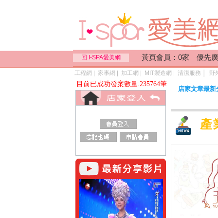
黃頁會員：0家 優先廣
回 I-SPA愛美網
工程網
|
家事網
|
加工網
|
MIT製造網
|
清潔服務
│
野
目前已成功發案數量:235764筆
店家文章最新
產