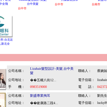
中全飛
台中美髮
台中市
台南市
台中市
所-台北近
,新北全
：
Lizahair髮型設計-美髮,台中美
公司名稱：
聯絡人：
蔡婉
髮
公司地址：
電子信箱：
lizaha
��五權八街12...
手 機：
0983519000
電 話：
04237
公司名稱：
劉盛專業掏耳
聯絡人：
劉先
公司地址：
電子信箱：
lucky
��健康路二段4...