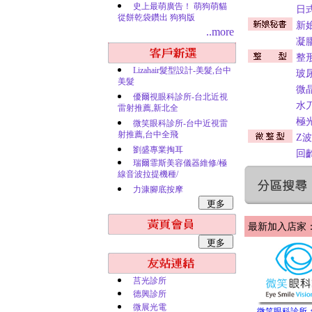
史上最萌廣告！ 萌狗萌貓
日
從餅乾袋鑽出 狗狗版
新
..more
凝
整
Lizahair髮型設計-美髮,台中
玻
美髮
微
優爾視眼科診所-台北近視
水
雷射推薦,新北全
極
微笑眼科診所-台中近視雷
射推薦,台中全飛
Z
劉盛專業掏耳
回
瑞爾霏斯美容儀器維修/極
線音波拉提機種/
力漮腳底按摩
最新加入店家：
莒光診所
德興診所
微展光電
微笑眼科診所-