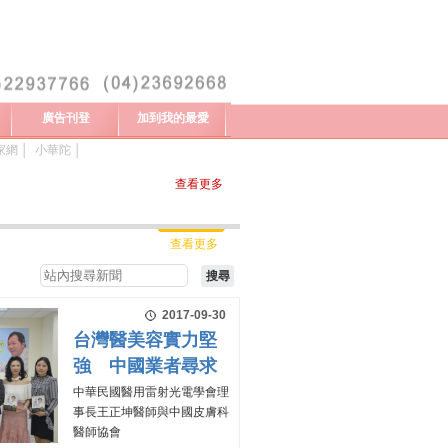
廣告刊登
加到我的最愛
家網
│
小華陀
│
查看更多
查看更多
2017-09-30
台灣醫美容實力堅
強 中國業者尋求
中華民國醫用雷射光電學會理
事長王正坤醫師與中國皮膚科
醫師協會