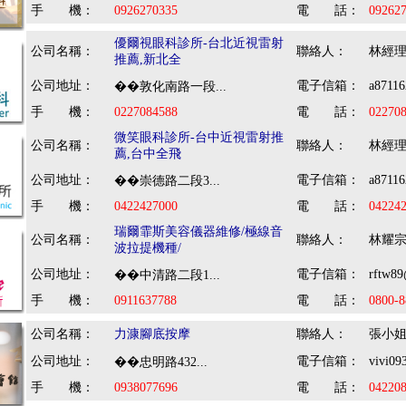
手 機：
0926270335
電 話：
09262
優爾視眼科診所-台北近視雷射
公司名稱：
聯絡人：
林經
推薦,新北全
公司地址：
電子信箱：
a8711
��敦化南路一段...
手 機：
0227084588
電 話：
02270
微笑眼科診所-台中近視雷射推
公司名稱：
聯絡人：
林經
薦,台中全飛
公司地址：
電子信箱：
a8711
��崇德路二段3...
手 機：
0422427000
電 話：
04224
瑞爾霏斯美容儀器維修/極線音
公司名稱：
聯絡人：
林耀
波拉提機種/
公司地址：
電子信箱：
rftw8
��中清路二段1...
手 機：
0911637788
電 話：
0800-8
公司名稱：
力漮腳底按摩
聯絡人：
張小
公司地址：
電子信箱：
vivi0
��忠明路432...
手 機：
0938077696
電 話：
04220