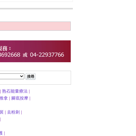
|
熟石能量療法
|
推拿
|
腳底按摩
|
斑
|
去粉刺
|
|
護
|