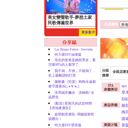
美女變聲歌手-夢想土家
民歌傳遍世界
產品屬性
更多影片
Les Beaux Frères - Serviette
特力屋DIY油漆篇
現在的爸爸是她前男友，看
完後99%的人都哭了
分區
我不倒，不倒，不能倒丫，
全區店家
史上最離譜的打滑
搜尋
微動畫《煎蛋》狗狗永遠都
spa
會守護著你(｡◕ ∀ ◕｡)
草
洗羽絨衣撇步 洗碗精+水
晶肥皂
刮
[配音] 星期天的試音時間
臉
【房地產廣告】
掏
超萌創意廣告- 萌貓從餅乾
拔
袋鑽出！
特力屋DIY壁癌篇
美