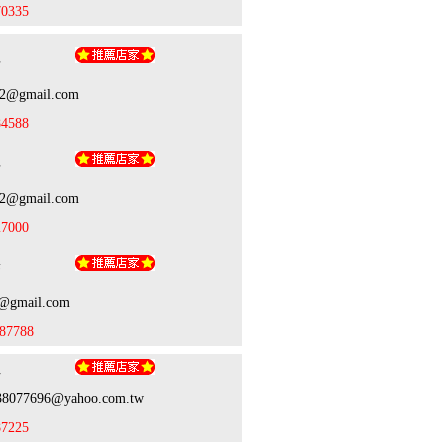
70335
理
62@gmail.com
84588
理
62@gmail.com
27000
宗
9@gmail.com
87788
姐
938077696@yahoo.com.tw
87225