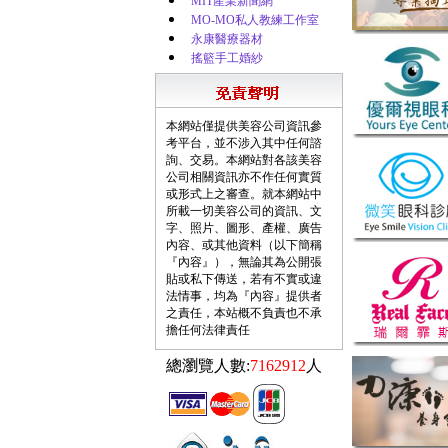
MIT產業新聞網
MO-MO私人教練工作室
永康醫療器材
搖籃手工婚紗
本網站僅提供美容公司資訊參
考平台，並不涉入其中任何諮
詢、交易。本網站對各該美容
公司相關資訊亦不作任何實質
或形式上之審查。就本網站中
所載一切美容公司的資訊、文
字、照片、圖形、產權、廣告
內容、或其他資料（以下簡稱
『內容』），無論其為公開張
貼或私下傳送，若有不實或違
法情事，均為『內容』提供者
之責任，本站概不負責也不承
擔任何法律責任
總瀏覽人數:
7162912
人