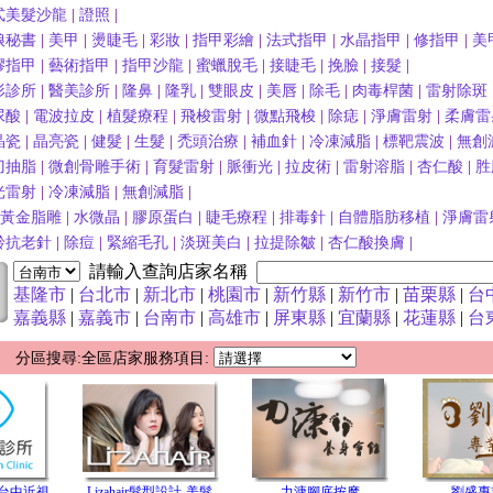
式美髮沙龍
|
證照
|
娘秘書
|
美甲
|
燙睫毛
|
彩妝
|
指甲彩繪
|
法式指甲
|
水晶指甲
|
修指甲
|
美
膠指甲
|
藝術指甲
|
指甲沙龍
|
蜜蠟脫毛
|
接睫毛
|
挽臉
|
接髮
|
形診所
|
醫美診所
|
隆鼻
|
隆乳
|
雙眼皮
|
美唇
|
除毛
|
肉毒桿菌
|
雷射除斑
尿酸
|
電波拉皮
|
植髮療程
|
飛梭雷射
|
微點飛梭
|
除痣
|
淨膚雷射
|
柔膚雷
晶瓷
|
晶亮瓷
|
健髮
|
生髮
|
禿頭治療
|
補血針
|
冷凍減脂
|
標靶震波
|
無創
刀抽脂
|
微創骨雕手術
|
育髮雷射
|
脈衝光
|
拉皮術
|
雷射溶脂
|
杏仁酸
|
胜
光雷射
|
冷凍減脂
|
無創減脂
|
波黃金脂雕
|
水微晶
|
膠原蛋白
|
睫毛療程
|
排毒針
|
自體脂肪移植
|
淨膚雷
齡抗老針
|
除痘
|
緊縮毛孔
|
淡斑美白
|
拉提除皺
|
杏仁酸換膚
|
請輸入查詢店家名稱
基隆市
|
台北市
|
新北市
|
桃園市
|
新竹縣
|
新竹市
|
苗栗縣
|
台
嘉義縣
|
嘉義市
|
台南市
|
高雄市
|
屏東縣
|
宜蘭縣
|
花蓮縣
|
台
 分區搜尋:全區店家服務項目:
台中近視
Lizahair髮型設計-美髮,
力漮腳底按摩
劉盛專